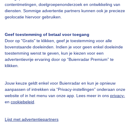
contentmetingen, doelgroepenonderzoek en ontwikkeling van
diensten. Sommige advertentie partners kunnen ook je precieze
Bedrijfsgegevens
geolocatie hiervoor gebruiken.
Veelgestelde vragen
Geef toestemming of betaal voor toegang
Contact
Door op "Gratis" te klikken, geef je toestemming voor alle
Toegankelijkheid
bovenstaande doeleinden. Indien je voor geen enkel doeleinde
toestemming wenst te geven, kun je kiezen voor een
Gebruikersvoorwaarden
advertentievrije ervaring door op “Buienradar Premium” te
klikken.
Adverteren
Buienradar Team
Jouw keuze geldt enkel voor Buienradar en kun je opnieuw
Privacy beleid
aanpassen of intrekken via “Privacy-instellingen” onderaan onze
website of in het menu van onze app. Lees meer in ons
privacy-
Cookie beleid
en
cookiebeleid
.
Privacy instellingen
Gratis weerdata
Lijst met advertentiepartners
@BuienradarNL