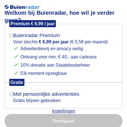
Welkom bij Buienradar, hoe wil je verder
gaan?
Premium € 6,99 / jaar
Mogen we je locatie gebruiken voor het
Mist zonsopkomat
weer?
Buienradar Premium
Voor slechts
€ 6,99 per jaar
(€ 0,58 per maand)
Advertentievrij en privacy veilig
Ontvang voor min. € 40,- aan cadeaus
Indien je hier nog geen akkoord op hebt gegeven,
verschijnt er zo een pop-up uit je browser waarin
10% donatie aan Staatsbosbeheer
deze toestemming gevraagd wordt.
Elk moment opzegbaar
Gratis
Is goed, toon de popup
Met persoonlijke advertenties
Gratis blijven gebruiken
Fris
Instellingen
Nu niet, misschien later
Door: Roelie Van der Vegt
Gemaakt: 19-01-2026, 86x bekeken
Doorgaan
Gebruik je Safari en wil je niet elke dag deze pop-up zien?