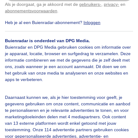
Als je doorgaat, ga je akkoord met de
gebruikers-
,
privacy-
en
Klik
hier
om dit aan te passen
abonnementsvoorwaarden
.
Heb je al een Buienradar-abonnement?
Inloggen
Winter
Wolken
Zonsopkomst
Buienradar is onderdeel van DPG Media.
Buienradar en DPG Media gebruiken cookies om informatie over
Bekijk slideshow
je apparaat, locatie, browser en surfgedrag te verzamelen. Deze
informatie combineren we met de gegevens die je zelf deelt met
ons, zoals wanneer je een account aanmaakt. Dit doen we om
het gebruik van onze media te analyseren en onze websites en
apps te verbeteren.
Een moment geduld aub...
Daarnaast kunnen we, als je hier toestemming voor geeft, je
gegevens gebruiken om onze content, communicatie en aanbod
te personaliseren en je relevante advertenties te tonen, en voor
marketingdoeleinden delen met 4 mediapartners. Ook content
van 13 externe platformen wordt enkel getoond met jouw
toestemming. Onze 114 advertentie partners gebruiken cookies
voor gepersonaliseerde advertenties, advertentie- en
Over Buienradar