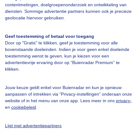
Over Buienradar
contentmetingen, doelgroepenonderzoek en ontwikkeling van
diensten. Sommige advertentie partners kunnen ook je precieze
geolocatie hiervoor gebruiken.
Bedrijfsgegevens
Veelgestelde vragen
Geef toestemming of betaal voor toegang
Contact
Door op "Gratis" te klikken, geef je toestemming voor alle
bovenstaande doeleinden. Indien je voor geen enkel doeleinde
Toegankelijkheid
toestemming wenst te geven, kun je kiezen voor een
advertentievrije ervaring door op “Buienradar Premium” te
Gebruikersvoorwaarden
klikken.
Adverteren
Buienradar Team
Jouw keuze geldt enkel voor Buienradar en kun je opnieuw
aanpassen of intrekken via “Privacy-instellingen” onderaan onze
Privacy beleid
website of in het menu van onze app. Lees meer in ons
privacy-
Cookie beleid
en
cookiebeleid
.
Privacy instellingen
Lijst met advertentiepartners
Gratis weerdata