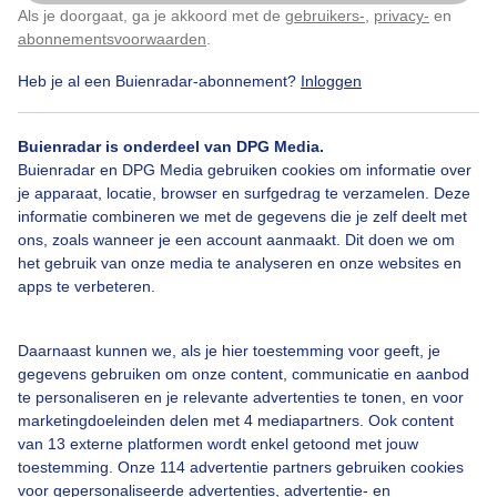
Als je doorgaat, ga je akkoord met de
gebruikers-
,
privacy-
en
Klik
hier
om dit aan te passen
abonnementsvoorwaarden
.
1
Heb je al een Buienradar-abonnement?
Inloggen
Altocumuluswolken
Zon
Nevel
Buienradar is onderdeel van DPG Media.
Buienradar en DPG Media gebruiken cookies om informatie over
Bekijk slideshow
je apparaat, locatie, browser en surfgedrag te verzamelen. Deze
informatie combineren we met de gegevens die je zelf deelt met
ons, zoals wanneer je een account aanmaakt. Dit doen we om
het gebruik van onze media te analyseren en onze websites en
apps te verbeteren.
Een moment geduld aub...
Daarnaast kunnen we, als je hier toestemming voor geeft, je
gegevens gebruiken om onze content, communicatie en aanbod
te personaliseren en je relevante advertenties te tonen, en voor
marketingdoeleinden delen met 4 mediapartners. Ook content
van 13 externe platformen wordt enkel getoond met jouw
toestemming. Onze 114 advertentie partners gebruiken cookies
voor gepersonaliseerde advertenties, advertentie- en