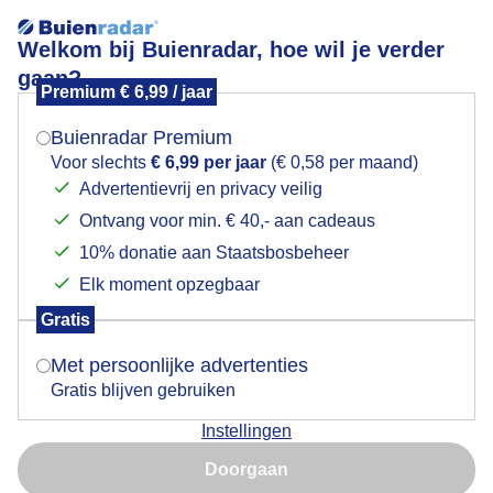
Welkom bij Buienradar, hoe wil je verder
gaan?
Premium € 6,99 / jaar
Mogen we je locatie gebruiken voor het
Altocumulus wolkenlucht en zon
weer?
Buienradar Premium
Voor slechts
€ 6,99 per jaar
(€ 0,58 per maand)
Advertentievrij en privacy veilig
Ontvang voor min. € 40,- aan cadeaus
Indien je hier nog geen akkoord op hebt gegeven,
verschijnt er zo een pop-up uit je browser waarin
10% donatie aan Staatsbosbeheer
deze toestemming gevraagd wordt.
Elk moment opzegbaar
Gratis
Is goed, toon de popup
Met persoonlijke advertenties
Gratis blijven gebruiken
Rond 15.00 uur in de polder bij Colijnsplaat, Zeeland
Instellingen
Nu niet, misschien later
Door: Geeske Harkema
Gemaakt: 18-01-2026, 209x bekeken
Doorgaan
Gebruik je Safari en wil je niet elke dag deze pop-up zien?