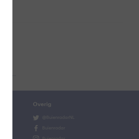
 aub...
Overig
@BuienradarNL
Buienradar
Buienradar