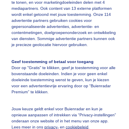
te tonen, en voor marketingdoeleinden delen met 4
mediapartners. Ook content van 13 externe platformen
limpjezonopzee
Woeligewolken
Droog
wordt enkel getoond met jouw toestemming. Onze 114
advertentie partners gebruiken cookies voor
gepersonaliseerde advertenties, advertentie- en
ekijk slideshow
contentmetingen, doelgroepenonderzoek en ontwikkeling
van diensten. Sommige advertentie partners kunnen ook
je precieze geolocatie hiervoor gebruiken.
Geef toestemming of betaal voor toegang
Door op "Gratis" te klikken, geef je toestemming voor alle
Een moment geduld
bovenstaande doeleinden. Indien je voor geen enkel
doeleinde toestemming wenst te geven, kun je kiezen
voor een advertentievrije ervaring door op “Buienradar
Premium” te klikken.
uienradar
Mijn weer
Jouw keuze geldt enkel voor Buienradar en kun je
fsgegevens
De Bilt
opnieuw aanpassen of intrekken via “Privacy-instellingen”
stelde vragen
onderaan onze website of in het menu van onze app.
Lees meer in ons
privacy-
en
cookiebeleid
.
t