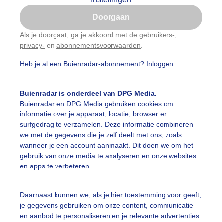
Is goed, toon de popup
Doorgaan
Nu niet, misschien later
Als je doorgaat, ga je akkoord met de
gebruikers-
,
privacy-
en
abonnementsvoorwaarden
.
Gebruik je Safari en wil je niet elke dag deze pop-up
zien?
Heb je al een Buienradar-abonnement?
Inloggen
Klik
hier
om dit aan te passen
Buienradar is onderdeel van DPG Media.
Buienradar en DPG Media gebruiken cookies om
informatie over je apparaat, locatie, browser en
surfgedrag te verzamelen. Deze informatie combineren
we met de gegevens die je zelf deelt met ons, zoals
wanneer je een account aanmaakt. Dit doen we om het
gebruik van onze media te analyseren en onze websites
en apps te verbeteren.
impje zon op zee, woelige wolken, maar droog
Daarnaast kunnen we, als je hier toestemming voor geeft,
je gegevens gebruiken om onze content, communicatie
r: ria brasser
Gemaakt: 18-01-2026, 39x bekeken
en aanbod te personaliseren en je relevante advertenties