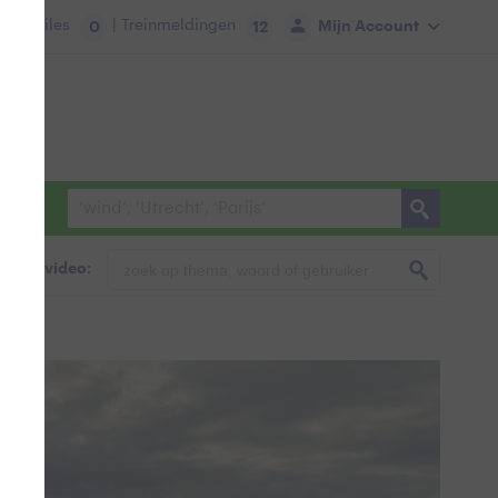
tie:
Files
| Treinmeldingen
Mijn Account
0
12
foto & video: