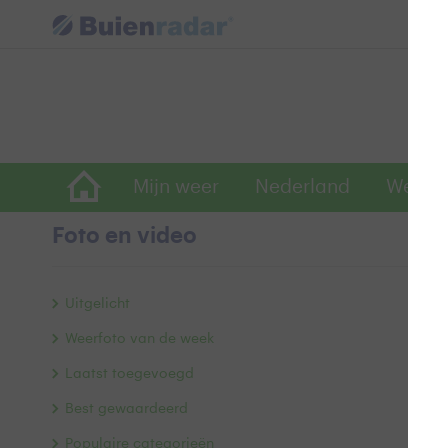
Mijn weer
Nederland
Wereld
Foto en video
G
Uitgelicht
Weerfoto van de week
Laatst toegevoegd
Best gewaardeerd
Populaire categorieën