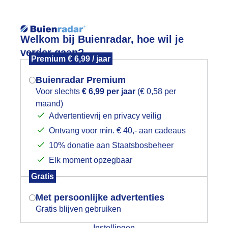
Reisinforma
Welkom bij Buienradar, hoe wil je
verder gaan?
Premium € 6,99 / jaar
Buienradar Premium
Voor slechts
€ 6,99 per jaar
(€ 0,58 per
wijd
Foto en video
Weerzine
maand)
Mogen we je locatie gebruiken voor
Advertentievrij en privacy veilig
het weer?
Zoeken in 
Ontvang voor min. € 40,- aan cadeaus
10% donatie aan Staatsbosbeheer
limpje zon op zee
Elk moment opzegbaar
Indien je hier nog geen akkoord op hebt
Gratis
gegeven, verschijnt er zo een pop-up uit
je browser waarin deze toestemming
Met persoonlijke advertenties
gevraagd wordt.
Gratis blijven gebruiken
Instellingen