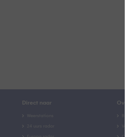
G
B
Direct naar
Over B
Weerstations
Bedrij
24 uurs radar
Veelge
Europa radar
Contac