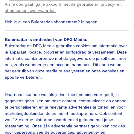
Als je doorgaat, ga je akkoord met de
gebruikers-
,
privacy-
en
Klik
hier
om dit aan te passen
abonnementsvoorwaarden
.
Door: Sandra Romijn
Gemaakt: 18-01-2026, 40x bekeken
Heb je al een Buienradar-abonnement?
Inloggen
Buienradar is onderdeel van DPG Media.
Ijshaar
Winter
Buienradar en DPG Media gebruiken cookies om informatie over
je apparaat, locatie, browser en surfgedrag te verzamelen. Deze
informatie combineren we met de gegevens die je zelf deelt met
ons, zoals wanneer je een account aanmaakt. Dit doen we om
Bekijk slideshow
het gebruik van onze media te analyseren en onze websites en
apps te verbeteren.
Daarnaast kunnen we, als je hier toestemming voor geeft, je
gegevens gebruiken om onze content, communicatie en aanbod
Een moment geduld aub...
te personaliseren en je relevante advertenties te tonen, en voor
marketingdoeleinden delen met 4 mediapartners. Ook content
van 13 externe platformen wordt enkel getoond met jouw
toestemming. Onze 114 advertentie partners gebruiken cookies
voor gepersonaliseerde advertenties, advertentie- en