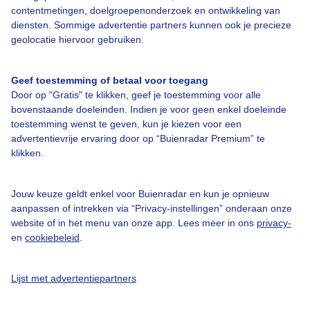
contentmetingen, doelgroepenonderzoek en ontwikkeling van
diensten. Sommige advertentie partners kunnen ook je precieze
geolocatie hiervoor gebruiken.
Over Buienradar
Geef toestemming of betaal voor toegang
Bedrijfsgegevens
Door op "Gratis" te klikken, geef je toestemming voor alle
Veelgestelde vragen
bovenstaande doeleinden. Indien je voor geen enkel doeleinde
toestemming wenst te geven, kun je kiezen voor een
Contact
advertentievrije ervaring door op “Buienradar Premium” te
Toegankelijkheid
klikken.
Gebruikersvoorwaarden
Jouw keuze geldt enkel voor Buienradar en kun je opnieuw
Adverteren
aanpassen of intrekken via “Privacy-instellingen” onderaan onze
Buienradar Team
website of in het menu van onze app. Lees meer in ons
privacy-
en
cookiebeleid
.
Privacy beleid
Cookie beleid
Lijst met advertentiepartners
Privacy instellingen