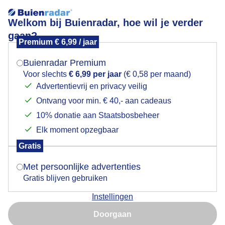
Welkom bij Buienradar, hoe wil je verder
gaan?
Premium € 6,99 / jaar
Mogen we je locatie gebruiken voor het
IJshaar
weer?
Buienradar Premium
Voor slechts
€ 6,99 per jaar
(€ 0,58 per maand)
Advertentievrij en privacy veilig
Ontvang voor min. € 40,- aan cadeaus
Indien je hier nog geen akkoord op hebt gegeven,
verschijnt er zo een pop-up uit je browser waarin
10% donatie aan Staatsbosbeheer
deze toestemming gevraagd wordt.
Elk moment opzegbaar
Gratis
Is goed, toon de popup
Met persoonlijke advertenties
Gratis blijven gebruiken
Instellingen
Nu niet, misschien later
IJshaar Winter Natuur Natuurverschijnsel Baard van
Doorgaan
koning winter
Gebruik je Safari en wil je niet elke dag deze pop-up zien?