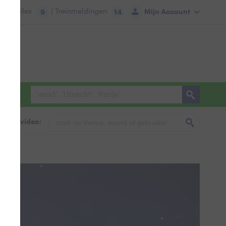
tie:
Files
| Treinmeldingen
Mijn Account
9
14
foto & video: