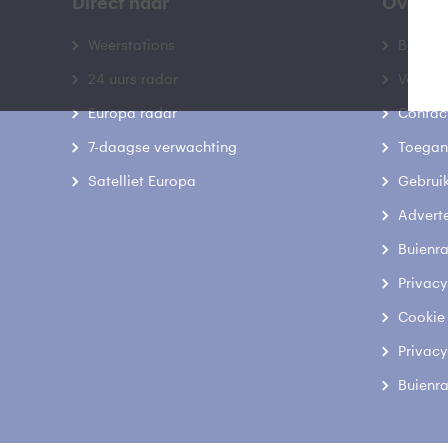
Direct naar
Over B
Weerstations
Bedrij
24 uurs radar
Veelge
Europa radar
Contac
7-daagse verwachting
Toegank
Satelliet Europa
Gebrui
Advert
Buienr
Privacy
Cookie
Privacy
Buienr