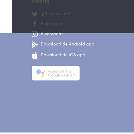
Overig
@BuienradarNL
Buienradar
Buienradar
Download de Android app
Download de iOS app