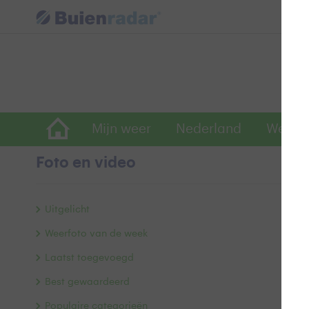
Mijn weer
Nederland
Wereld
Foto en video
Ju
Uitgelicht
Weerfoto van de week
Laatst toegevoegd
Best gewaardeerd
Populaire categorieën