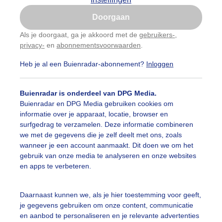
Is goed, toon de popup
Doorgaan
Nu niet, misschien later
Als je doorgaat, ga je akkoord met de
gebruikers-
,
privacy-
en
abonnementsvoorwaarden
.
Gebruik je Safari en wil je niet elke dag deze pop-up
zien?
Heb je al een Buienradar-abonnement?
Inloggen
Klik
hier
om dit aan te passen
Buienradar is onderdeel van DPG Media.
Buienradar en DPG Media gebruiken cookies om
informatie over je apparaat, locatie, browser en
surfgedrag te verzamelen. Deze informatie combineren
we met de gegevens die je zelf deelt met ons, zoals
wanneer je een account aanmaakt. Dit doen we om het
gebruik van onze media te analyseren en onze websites
en apps te verbeteren.
Daarnaast kunnen we, als je hier toestemming voor geeft,
je gegevens gebruiken om onze content, communicatie
en aanbod te personaliseren en je relevante advertenties