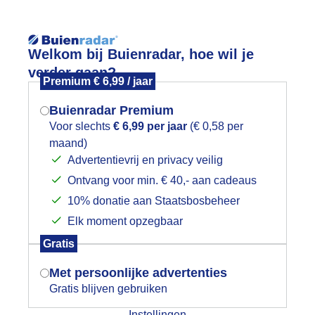
Reisinforma
Welkom bij Buienradar, hoe wil je
verder gaan?
Premium € 6,99 / jaar
Buienradar Premium
Voor slechts
€ 6,99 per jaar
(€ 0,58 per
wijd
Foto en video
Weerzine
maand)
Mogen we je locatie gebruiken voor
Advertentievrij en privacy veilig
het weer?
Zoeken in 
Ontvang voor min. € 40,- aan cadeaus
10% donatie aan Staatsbosbeheer
piter straalt er weer mooi
Elk moment opzegbaar
Indien je hier nog geen akkoord op hebt
Gratis
gegeven, verschijnt er zo een pop-up uit
je browser waarin deze toestemming
Met persoonlijke advertenties
gevraagd wordt.
Gratis blijven gebruiken
Instellingen