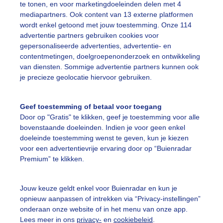
te tonen, en voor marketingdoeleinden delen met 4
mediapartners. Ook content van 13 externe platformen
wordt enkel getoond met jouw toestemming. Onze 114
edemorgen
advertentie partners gebruiken cookies voor
r: Johan Klos
Gemaakt: 17-01-2026, 102x bekeken
gepersonaliseerde advertenties, advertentie- en
contentmetingen, doelgroepenonderzoek en ontwikkeling
van diensten. Sommige advertentie partners kunnen ook
terrenhemel
Jupiter
Orion
je precieze geolocatie hiervoor gebruiken.
Geef toestemming of betaal voor toegang
ekijk slideshow
Door op "Gratis" te klikken, geef je toestemming voor alle
bovenstaande doeleinden. Indien je voor geen enkel
doeleinde toestemming wenst te geven, kun je kiezen
voor een advertentievrije ervaring door op “Buienradar
Premium” te klikken.
Een moment geduld
Jouw keuze geldt enkel voor Buienradar en kun je
opnieuw aanpassen of intrekken via “Privacy-instellingen”
onderaan onze website of in het menu van onze app.
Lees meer in ons
privacy-
en
cookiebeleid
.