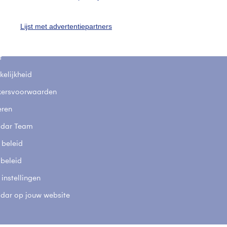
uienradar
Mijn weer
fsgegevens
De Bilt
Lijst met advertentiepartners
stelde vragen
t
elijkheid
kersvoorwaarden
eren
adar Team
 beleid
 beleid
 instellingen
adar op jouw website