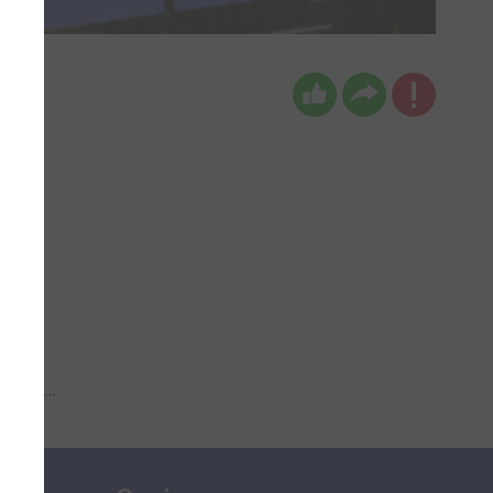
 aub...