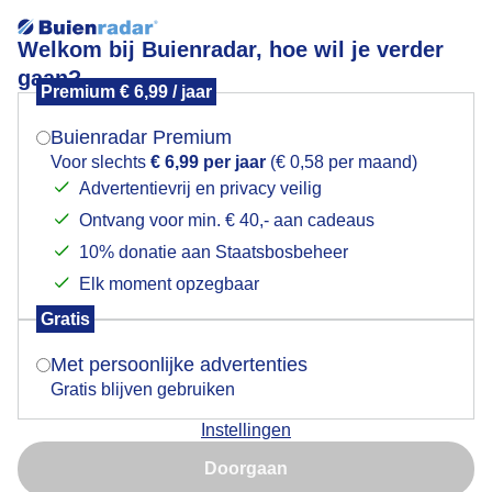
Welkom bij Buienradar, hoe wil je verder
gaan?
Premium € 6,99 / jaar
Mogen we je locatie gebruiken voor het
FW: weerfoto uit `s-Heerenhoek Zeeland 16-1-2026
weer?
Buienradar Premium
Voor slechts
€ 6,99 per jaar
(€ 0,58 per maand)
Advertentievrij en privacy veilig
Ontvang voor min. € 40,- aan cadeaus
Indien je hier nog geen akkoord op hebt gegeven,
verschijnt er zo een pop-up uit je browser waarin
10% donatie aan Staatsbosbeheer
deze toestemming gevraagd wordt.
Elk moment opzegbaar
Gratis
Is goed, toon de popup
Met persoonlijke advertenties
Gratis blijven gebruiken
Instellingen
Nu niet, misschien later
Door: Piet Grim
Gemaakt: 16-01-2026, 14x bekeken
Doorgaan
Gebruik je Safari en wil je niet elke dag deze pop-up zien?