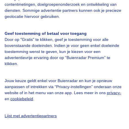
contentmetingen, doelgroepenonderzoek en ontwikkeling van
Veelgestelde vragen
diensten. Sommige advertentie partners kunnen ook je precieze
Contact
geolocatie hiervoor gebruiken.
Toegankelijkheid
Geef toestemming of betaal voor toegang
Gebruikersvoorwaarden
Door op "Gratis" te klikken, geef je toestemming voor alle
bovenstaande doeleinden. Indien je voor geen enkel doeleinde
Adverteren
toestemming wenst te geven, kun je kiezen voor een
Buienradar Team
advertentievrije ervaring door op “Buienradar Premium” te
klikken.
Privacy beleid
Cookie beleid
Jouw keuze geldt enkel voor Buienradar en kun je opnieuw
Privacy instellingen
aanpassen of intrekken via “Privacy-instellingen” onderaan onze
website of in het menu van onze app. Lees meer in ons
privacy-
Gratis weerdata
en
cookiebeleid
.
@BuienradarNL
Lijst met advertentiepartners
Buienradar
Buienradar