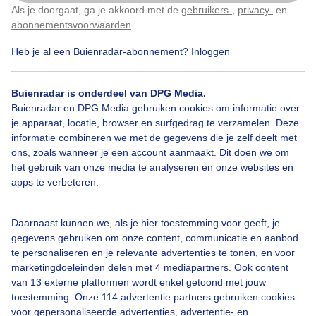
Als je doorgaat, ga je akkoord met de
gebruikers-
,
privacy-
en
Klik
hier
om dit aan te passen
abonnementsvoorwaarden
.
Heb je al een Buienradar-abonnement?
Inloggen
Bekijk slideshow
Buienradar is onderdeel van DPG Media.
Buienradar en DPG Media gebruiken cookies om informatie over
je apparaat, locatie, browser en surfgedrag te verzamelen. Deze
informatie combineren we met de gegevens die je zelf deelt met
ons, zoals wanneer je een account aanmaakt. Dit doen we om
Een moment geduld aub...
het gebruik van onze media te analyseren en onze websites en
apps te verbeteren.
Daarnaast kunnen we, als je hier toestemming voor geeft, je
gegevens gebruiken om onze content, communicatie en aanbod
te personaliseren en je relevante advertenties te tonen, en voor
Over Buienradar
marketingdoeleinden delen met 4 mediapartners. Ook content
van 13 externe platformen wordt enkel getoond met jouw
toestemming. Onze 114 advertentie partners gebruiken cookies
Bedrijfsgegevens
voor gepersonaliseerde advertenties, advertentie- en