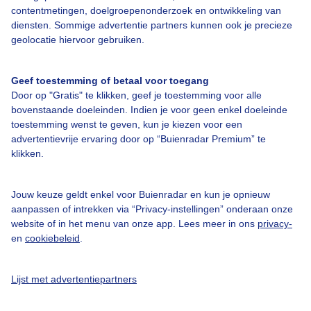
contentmetingen, doelgroepenonderzoek en ontwikkeling van
diensten. Sommige advertentie partners kunnen ook je precieze
Over Buienradar
geolocatie hiervoor gebruiken.
Bedrijfsgegevens
Geef toestemming of betaal voor toegang
Veelgestelde vragen
Door op "Gratis" te klikken, geef je toestemming voor alle
bovenstaande doeleinden. Indien je voor geen enkel doeleinde
Contact
toestemming wenst te geven, kun je kiezen voor een
Toegankelijkheid
advertentievrije ervaring door op “Buienradar Premium” te
klikken.
Gebruikersvoorwaarden
Adverteren
Jouw keuze geldt enkel voor Buienradar en kun je opnieuw
aanpassen of intrekken via “Privacy-instellingen” onderaan onze
Buienradar Team
website of in het menu van onze app. Lees meer in ons
privacy-
Privacy beleid
en
cookiebeleid
.
Cookie beleid
Lijst met advertentiepartners
Privacy instellingen
Gratis weerdata