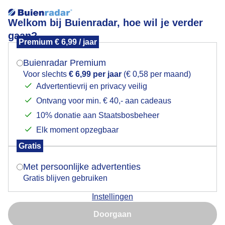
Welkom bij Buienradar, hoe wil je verder
gaan?
Premium € 6,99 / jaar
Mogen we je locatie gebruiken voor het
Schildwolde
weer?
Buienradar Premium
Voor slechts
€ 6,99 per jaar
(€ 0,58 per maand)
Advertentievrij en privacy veilig
Ontvang voor min. € 40,- aan cadeaus
Indien je hier nog geen akkoord op hebt gegeven,
verschijnt er zo een pop-up uit je browser waarin
10% donatie aan Staatsbosbeheer
deze toestemming gevraagd wordt.
Elk moment opzegbaar
Gratis
Is goed, toon de popup
Met persoonlijke advertenties
Gratis blijven gebruiken
Instellingen
Nu niet, misschien later
Grijsweer en wind bij het Dannemeer in Schildwolde
Doorgaan
Gebruik je Safari en wil je niet elke dag deze pop-up zien?