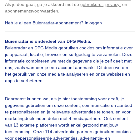
Als je doorgaat, ga je akkoord met de
gebruikers-
,
privacy-
en
Klik
hier
om dit aan te passen
Door: Pascal van Timmeren
Gemaakt: 16-01-2026, 24x bekeken
abonnementsvoorwaarden
.
Heb je al een Buienradar-abonnement?
Inloggen
Winter
Wolken
Wind
Buienradar is onderdeel van DPG Media.
Buienradar en DPG Media gebruiken cookies om informatie over
je apparaat, locatie, browser en surfgedrag te verzamelen. Deze
informatie combineren we met de gegevens die je zelf deelt met
Bekijk slideshow
ons, zoals wanneer je een account aanmaakt. Dit doen we om
het gebruik van onze media te analyseren en onze websites en
apps te verbeteren.
Daarnaast kunnen we, als je hier toestemming voor geeft, je
Een moment geduld aub...
gegevens gebruiken om onze content, communicatie en aanbod
te personaliseren en je relevante advertenties te tonen, en voor
marketingdoeleinden delen met 4 mediapartners. Ook content
van 13 externe platformen wordt enkel getoond met jouw
toestemming. Onze 114 advertentie partners gebruiken cookies
voor gepersonaliseerde advertenties, advertentie- en