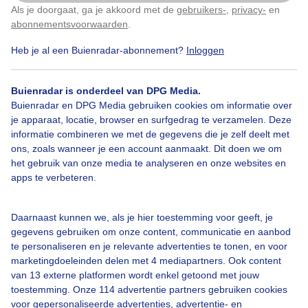
Als je doorgaat, ga je akkoord met de
gebruikers-
,
privacy-
en
Klik
hier
om dit aan te passen
abonnementsvoorwaarden
.
Heb je al een Buienradar-abonnement?
Inloggen
Buienradar is onderdeel van DPG Media.
Bekijk slideshow
Buienradar en DPG Media gebruiken cookies om informatie over
je apparaat, locatie, browser en surfgedrag te verzamelen. Deze
informatie combineren we met de gegevens die je zelf deelt met
ons, zoals wanneer je een account aanmaakt. Dit doen we om
het gebruik van onze media te analyseren en onze websites en
apps te verbeteren.
Een moment geduld aub...
Daarnaast kunnen we, als je hier toestemming voor geeft, je
gegevens gebruiken om onze content, communicatie en aanbod
te personaliseren en je relevante advertenties te tonen, en voor
marketingdoeleinden delen met 4 mediapartners. Ook content
van 13 externe platformen wordt enkel getoond met jouw
Over Buienradar
toestemming. Onze 114 advertentie partners gebruiken cookies
voor gepersonaliseerde advertenties, advertentie- en