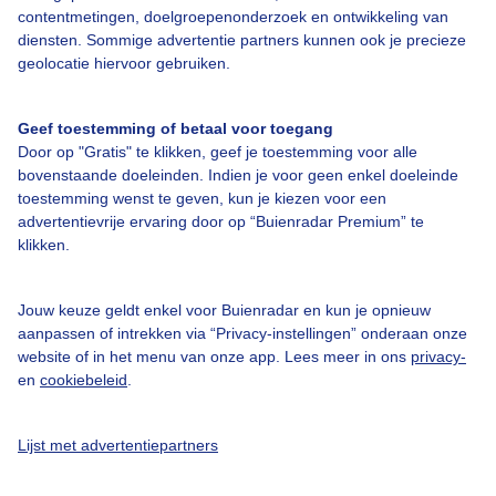
contentmetingen, doelgroepenonderzoek en ontwikkeling van
Bedrijfsgegevens
diensten. Sommige advertentie partners kunnen ook je precieze
geolocatie hiervoor gebruiken.
Veelgestelde vragen
Contact
Geef toestemming of betaal voor toegang
Toegankelijkheid
Door op "Gratis" te klikken, geef je toestemming voor alle
bovenstaande doeleinden. Indien je voor geen enkel doeleinde
Gebruikersvoorwaarden
toestemming wenst te geven, kun je kiezen voor een
advertentievrije ervaring door op “Buienradar Premium” te
Adverteren
klikken.
Buienradar Team
Privacy beleid
Jouw keuze geldt enkel voor Buienradar en kun je opnieuw
aanpassen of intrekken via “Privacy-instellingen” onderaan onze
Cookie beleid
website of in het menu van onze app. Lees meer in ons
privacy-
Privacy instellingen
en
cookiebeleid
.
Gratis weerdata
Lijst met advertentiepartners
@BuienradarNL