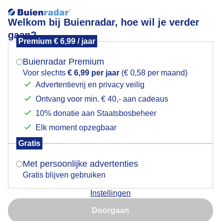
Welkom bij Buienradar, hoe wil je verder
gaan?
Premium € 6,99 / jaar
Mogen we je locatie gebruiken voor het
Lees meer.
weer?
Buienradar Premium
opklaringen
Voor slechts
€ 6,99 per jaar
(€ 0,58 per maand)
Advertentievrij en privacy veilig
Ontvang voor min. € 40,- aan cadeaus
Indien je hier nog geen akkoord op hebt gegeven,
verschijnt er zo een pop-up uit je browser waarin
10% donatie aan Staatsbosbeheer
deze toestemming gevraagd wordt.
Elk moment opzegbaar
Gratis
Is goed, toon de popup
Met persoonlijke advertenties
Gratis blijven gebruiken
Instellingen
Nu niet, misschien later
Doorgaan
Gebruik je Safari en wil je niet elke dag deze pop-up zien?
Door: ben Saanen
Gemaakt: 15-01-2026, 61x bekeken