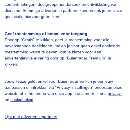
contentmetingen, doelgroepenonderzoek en ontwikkeling van
diensten. Sommige advertentie partners kunnen ook je precieze
geolocatie hiervoor gebruiken.
Over Buienradar
Geef toestemming of betaal voor toegang
Bedrijfsgegevens
Door op "Gratis" te klikken, geef je toestemming voor alle
bovenstaande doeleinden. Indien je voor geen enkel doeleinde
Veelgestelde vragen
toestemming wenst te geven, kun je kiezen voor een
Contact
advertentievrije ervaring door op “Buienradar Premium” te
klikken.
Toegankelijkheid
Gebruikersvoorwaarden
Jouw keuze geldt enkel voor Buienradar en kun je opnieuw
aanpassen of intrekken via “Privacy-instellingen” onderaan onze
Adverteren
website of in het menu van onze app. Lees meer in ons
privacy-
Buienradar Team
en
cookiebeleid
.
Privacy beleid
Lijst met advertentiepartners
Cookie beleid
Privacy instellingen