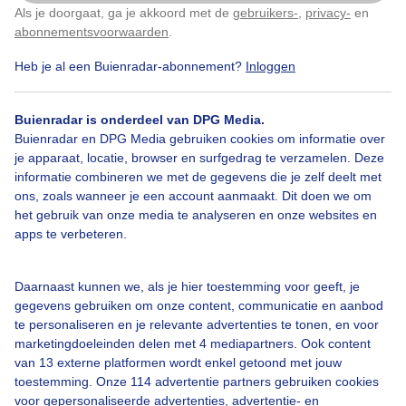
Mistig op het Nooordzeestrand
Als je doorgaat, ga je akkoord met de
gebruikers-
,
privacy-
en
Klik
hier
om dit aan te passen
abonnementsvoorwaarden
.
Door: Jacoba de Graaf
Gemaakt: 13-01-2026, 23x bekeken
Heb je al een Buienradar-abonnement?
Inloggen
Buienradar is onderdeel van DPG Media.
Buienradar en DPG Media gebruiken cookies om informatie over
Mist
Regen
Wind
je apparaat, locatie, browser en surfgedrag te verzamelen. Deze
informatie combineren we met de gegevens die je zelf deelt met
ons, zoals wanneer je een account aanmaakt. Dit doen we om
Bekijk slideshow
het gebruik van onze media te analyseren en onze websites en
apps te verbeteren.
Daarnaast kunnen we, als je hier toestemming voor geeft, je
gegevens gebruiken om onze content, communicatie en aanbod
te personaliseren en je relevante advertenties te tonen, en voor
Een moment geduld aub...
marketingdoeleinden delen met 4 mediapartners. Ook content
van 13 externe platformen wordt enkel getoond met jouw
toestemming. Onze 114 advertentie partners gebruiken cookies
voor gepersonaliseerde advertenties, advertentie- en