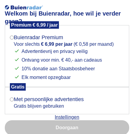
Welkom bij Buienradar, hoe wil je verder
gaan?
Premium € 6,99 / jaar
Mogen we je locatie gebruiken voor het
Mist
weer?
Buienradar Premium
Voor slechts
€ 6,99 per jaar
(€ 0,58 per maand)
Advertentievrij en privacy veilig
Ontvang voor min. € 40,- aan cadeaus
Indien je hier nog geen akkoord op hebt gegeven,
verschijnt er zo een pop-up uit je browser waarin
10% donatie aan Staatsbosbeheer
deze toestemming gevraagd wordt.
Elk moment opzegbaar
Gratis
Is goed, toon de popup
Met persoonlijke advertenties
Gratis blijven gebruiken
Instellingen
Nu niet, misschien later
Doorgaan
Gebruik je Safari en wil je niet elke dag deze pop-up zien?