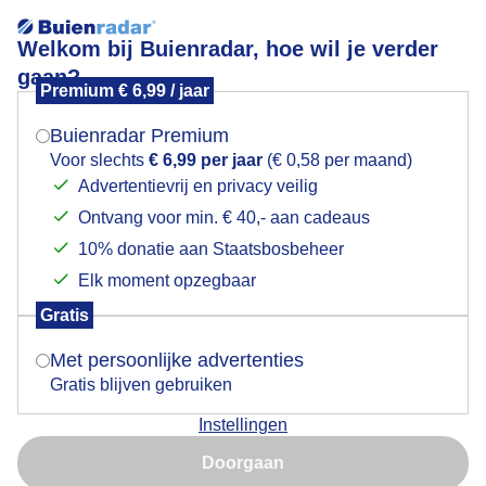
Welkom bij Buienradar, hoe wil je verder
gaan?
Premium € 6,99 / jaar
Mogen we je locatie gebruiken voor het
Veel molshopen.
weer?
Buienradar Premium
Voor slechts
€ 6,99 per jaar
(€ 0,58 per maand)
Advertentievrij en privacy veilig
Ontvang voor min. € 40,- aan cadeaus
Indien je hier nog geen akkoord op hebt gegeven,
verschijnt er zo een pop-up uit je browser waarin
10% donatie aan Staatsbosbeheer
deze toestemming gevraagd wordt.
Elk moment opzegbaar
Gratis
Is goed, toon de popup
Met persoonlijke advertenties
Gratis blijven gebruiken
Vandaag, grijs, sneeuwresten, dooi, en molshopen in
Instellingen
Zuidwolde.
Nu niet, misschien later
Doorgaan
Door: Gerrit Draaisma.
Gemaakt: 13-01-2026, 42x bekeken
Gebruik je Safari en wil je niet elke dag deze pop-up zien?