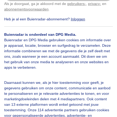
Als je doorgaat, ga je akkoord met de
gebruikers-
,
privacy-
en
Klik
hier
om dit aan te passen
abonnementsvoorwaarden
.
Heb je al een Buienradar-abonnement?
Inloggen
Dooi
Winter
Buienradar is onderdeel van DPG Media.
Buienradar en DPG Media gebruiken cookies om informatie over
je apparaat, locatie, browser en surfgedrag te verzamelen. Deze
Bekijk slideshow
informatie combineren we met de gegevens die je zelf deelt met
ons, zoals wanneer je een account aanmaakt. Dit doen we om
het gebruik van onze media te analyseren en onze websites en
apps te verbeteren.
Een moment geduld aub...
Daarnaast kunnen we, als je hier toestemming voor geeft, je
gegevens gebruiken om onze content, communicatie en aanbod
te personaliseren en je relevante advertenties te tonen, en voor
marketingdoeleinden delen met 4 mediapartners. Ook content
van 13 externe platformen wordt enkel getoond met jouw
toestemming. Onze 114 advertentie partners gebruiken cookies
voor gepersonaliseerde advertenties, advertentie- en