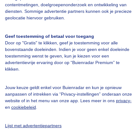
Over Buienradar
contentmetingen, doelgroepenonderzoek en ontwikkeling van
diensten. Sommige advertentie partners kunnen ook je precieze
geolocatie hiervoor gebruiken.
Bedrijfsgegevens
Veelgestelde vragen
Geef toestemming of betaal voor toegang
Door op "Gratis" te klikken, geef je toestemming voor alle
Contact
bovenstaande doeleinden. Indien je voor geen enkel doeleinde
Toegankelijkheid
toestemming wenst te geven, kun je kiezen voor een
advertentievrije ervaring door op “Buienradar Premium” te
Gebruikersvoorwaarden
klikken.
Adverteren
Buienradar Team
Jouw keuze geldt enkel voor Buienradar en kun je opnieuw
aanpassen of intrekken via “Privacy-instellingen” onderaan onze
Privacy beleid
website of in het menu van onze app. Lees meer in ons
privacy-
en
cookiebeleid
.
Cookie beleid
Privacy instellingen
Lijst met advertentiepartners
Gratis weerdata