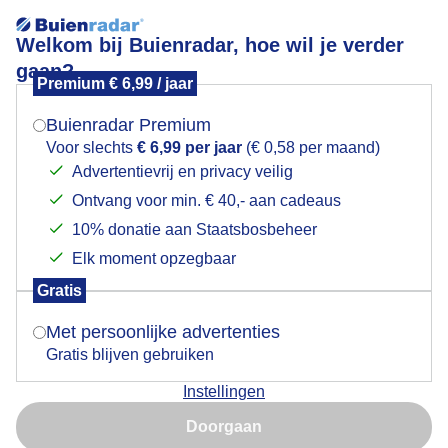
Welkom bij Buienradar, hoe wil je verder
gaan?
Premium € 6,99 / jaar
Mogen we je locatie gebruiken voor het
Lees meer.
weer?
Buienradar Premium
kleine regendruppels
Voor slechts
€ 6,99 per jaar
(€ 0,58 per maand)
Advertentievrij en privacy veilig
Ontvang voor min. € 40,- aan cadeaus
Indien je hier nog geen akkoord op hebt gegeven,
verschijnt er zo een pop-up uit je browser waarin
10% donatie aan Staatsbosbeheer
deze toestemming gevraagd wordt.
Elk moment opzegbaar
Gratis
Is goed, toon de popup
Met persoonlijke advertenties
Gratis blijven gebruiken
Instellingen
Nu niet, misschien later
en toen begon het te regenen
Doorgaan
Gebruik je Safari en wil je niet elke dag deze pop-up zien?