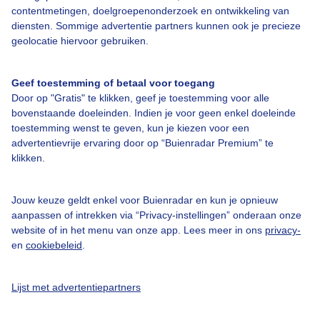
contentmetingen, doelgroepenonderzoek en ontwikkeling van
diensten. Sommige advertentie partners kunnen ook je precieze
Over Buienradar
geolocatie hiervoor gebruiken.
Bedrijfsgegevens
Geef toestemming of betaal voor toegang
Veelgestelde vragen
Door op "Gratis" te klikken, geef je toestemming voor alle
bovenstaande doeleinden. Indien je voor geen enkel doeleinde
Contact
toestemming wenst te geven, kun je kiezen voor een
advertentievrije ervaring door op “Buienradar Premium” te
Toegankelijkheid
klikken.
Gebruikersvoorwaarden
Adverteren
Jouw keuze geldt enkel voor Buienradar en kun je opnieuw
aanpassen of intrekken via “Privacy-instellingen” onderaan onze
Buienradar Team
website of in het menu van onze app. Lees meer in ons
privacy-
Privacy beleid
en
cookiebeleid
.
Cookie beleid
Lijst met advertentiepartners
Privacy instellingen
Gratis weerdata