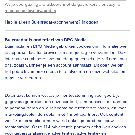
Als je doorgaat, ga je akkoord met de
gebruikers-
,
privacy-
en
Klik
hier
om dit aan te passen
Door: Ria Luttikhold
Gemaakt: 12-01-2026, 23x bekeken
abonnementsvoorwaarden
.
Heb je al een Buienradar-abonnement?
Inloggen
Winter
Regen
Buienradar is onderdeel van DPG Media.
Buienradar en DPG Media gebruiken cookies om informatie over
je apparaat, locatie, browser en surfgedrag te verzamelen. Deze
informatie combineren we met de gegevens die je zelf deelt met
Bekijk slideshow
ons, zoals wanneer je een account aanmaakt. Dit doen we om
het gebruik van onze media te analyseren en onze websites en
apps te verbeteren.
Daarnaast kunnen we, als je hier toestemming voor geeft, je
Een moment geduld aub...
gegevens gebruiken om onze content, communicatie en aanbod
te personaliseren en je relevante advertenties te tonen, en voor
marketingdoeleinden delen met 4 mediapartners. Ook content
van 13 externe platformen wordt enkel getoond met jouw
toestemming. Onze 114 advertentie partners gebruiken cookies
voor gepersonaliseerde advertenties, advertentie- en