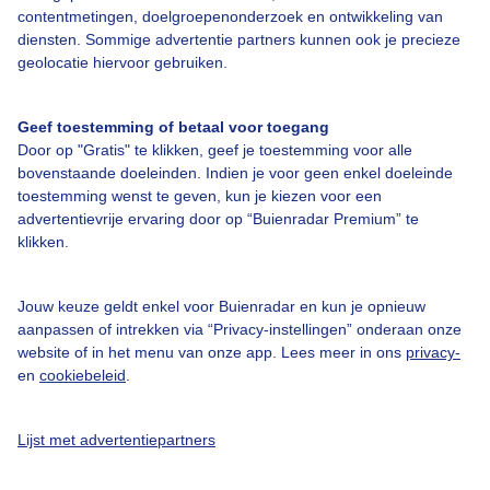
contentmetingen, doelgroepenonderzoek en ontwikkeling van
diensten. Sommige advertentie partners kunnen ook je precieze
Over Buienradar
geolocatie hiervoor gebruiken.
Bedrijfsgegevens
Geef toestemming of betaal voor toegang
Door op "Gratis" te klikken, geef je toestemming voor alle
Veelgestelde vragen
bovenstaande doeleinden. Indien je voor geen enkel doeleinde
toestemming wenst te geven, kun je kiezen voor een
Contact
advertentievrije ervaring door op “Buienradar Premium” te
Toegankelijkheid
klikken.
Gebruikersvoorwaarden
Jouw keuze geldt enkel voor Buienradar en kun je opnieuw
Adverteren
aanpassen of intrekken via “Privacy-instellingen” onderaan onze
Buienradar Team
website of in het menu van onze app. Lees meer in ons
privacy-
en
cookiebeleid
.
Privacy beleid
Cookie beleid
Lijst met advertentiepartners
Privacy instellingen