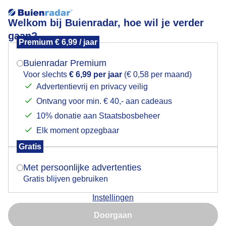
Welkom bij Buienradar, hoe wil je verder
gaan?
Premium € 6,99 / jaar
Mogen we je locatie gebruiken voor het
Lees meer.
weer?
Buienradar Premium
IJskoud IJsselmeer
Voor slechts
€ 6,99 per jaar
(€ 0,58 per maand)
Advertentievrij en privacy veilig
Ontvang voor min. € 40,- aan cadeaus
Indien je hier nog geen akkoord op hebt gegeven,
verschijnt er zo een pop-up uit je browser waarin
10% donatie aan Staatsbosbeheer
deze toestemming gevraagd wordt.
Elk moment opzegbaar
Gratis
Is goed, toon de popup
Met persoonlijke advertenties
Gratis blijven gebruiken
Instellingen
Nu niet, misschien later
IJzig doorkijkje naar t IJsselmeer.
Doorgaan
Gebruik je Safari en wil je niet elke dag deze pop-up zien?