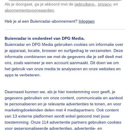
Als je doorgaat, ga je akkoord met de
gebruikers-
,
privacy-
en
Klik
hier
om dit aan te passen
Door: Henri
Gemaakt: 11-01-2026, 297x bekeken
abonnementsvoorwaarden
.
Heb je al een Buienradar-abonnement?
Inloggen
4
Buienradar is onderdeel van DPG Media.
Ijssculpturen
Winter
Wind
Buienradar en DPG Media gebruiken cookies om informatie over
je apparaat, locatie, browser en surfgedrag te verzamelen. Deze
informatie combineren we met de gegevens die je zelf deelt met
ons, zoals wanneer je een account aanmaakt. Dit doen we om
Bekijk slideshow
het gebruik van onze media te analyseren en onze websites en
apps te verbeteren.
Daarnaast kunnen we, als je hier toestemming voor geeft, je
gegevens gebruiken om onze content, communicatie en aanbod
Een moment geduld aub...
te personaliseren en je relevante advertenties te tonen, en voor
marketingdoeleinden delen met 4 mediapartners. Ook content
van 13 externe platformen wordt enkel getoond met jouw
toestemming. Onze 114 advertentie partners gebruiken cookies
voor gepersonaliseerde advertenties, advertentie- en