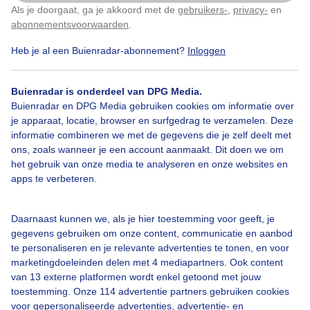
Als je doorgaat, ga je akkoord met de
gebruikers-
,
privacy-
en
Door: Wim van de Bovenkamp
Gemaakt: 10-01-2026, 34x bekeken
Klik
hier
om dit aan te passen
abonnementsvoorwaarden
.
Heb je al een Buienradar-abonnement?
Inloggen
Winter
Wolken
Buienradar is onderdeel van DPG Media.
Buienradar en DPG Media gebruiken cookies om informatie over
je apparaat, locatie, browser en surfgedrag te verzamelen. Deze
informatie combineren we met de gegevens die je zelf deelt met
Bekijk slideshow
ons, zoals wanneer je een account aanmaakt. Dit doen we om
het gebruik van onze media te analyseren en onze websites en
apps te verbeteren.
Daarnaast kunnen we, als je hier toestemming voor geeft, je
Een moment geduld aub...
gegevens gebruiken om onze content, communicatie en aanbod
te personaliseren en je relevante advertenties te tonen, en voor
marketingdoeleinden delen met 4 mediapartners. Ook content
van 13 externe platformen wordt enkel getoond met jouw
toestemming. Onze 114 advertentie partners gebruiken cookies
voor gepersonaliseerde advertenties, advertentie- en