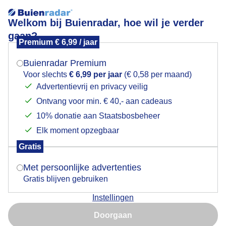
Welkom bij Buienradar, hoe wil je verder
gaan?
Premium € 6,99 / jaar
Mogen we je locatie gebruiken voor het
Winter
weer?
Buienradar Premium
Voor slechts
€ 6,99 per jaar
(€ 0,58 per maand)
Advertentievrij en privacy veilig
Ontvang voor min. € 40,- aan cadeaus
Indien je hier nog geen akkoord op hebt gegeven,
verschijnt er zo een pop-up uit je browser waarin
10% donatie aan Staatsbosbeheer
deze toestemming gevraagd wordt.
Elk moment opzegbaar
Gratis
Is goed, toon de popup
Met persoonlijke advertenties
Gratis blijven gebruiken
Instellingen
Nu niet, misschien later
Winter
Doorgaan
Gebruik je Safari en wil je niet elke dag deze pop-up zien?