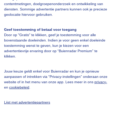
contentmetingen, doelgroepenonderzoek en ontwikkeling van
Over Buienradar
diensten. Sommige advertentie partners kunnen ook je precieze
geolocatie hiervoor gebruiken.
Bedrijfsgegevens
Geef toestemming of betaal voor toegang
Veelgestelde vragen
Door op "Gratis" te klikken, geef je toestemming voor alle
bovenstaande doeleinden. Indien je voor geen enkel doeleinde
Contact
toestemming wenst te geven, kun je kiezen voor een
Toegankelijkheid
advertentievrije ervaring door op “Buienradar Premium” te
klikken.
Gebruikersvoorwaarden
Adverteren
Jouw keuze geldt enkel voor Buienradar en kun je opnieuw
Buienradar Team
aanpassen of intrekken via “Privacy-instellingen” onderaan onze
website of in het menu van onze app. Lees meer in ons
privacy-
Privacy beleid
en
cookiebeleid
.
Cookie beleid
Privacy instellingen
Lijst met advertentiepartners
Gratis weerdata