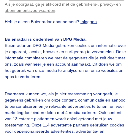
Als je doorgaat, ga je akkoord met de
gebruikers-
,
privacy-
en
Klik
hier
om dit aan te passen
abonnementsvoorwaarden
.
Door: Kees Marijs
Gemaakt: 07-01-2026, 21x bekeken
Heb je al een Buienradar-abonnement?
Inloggen
Buienradar is onderdeel van DPG Media.
Buienradar en DPG Media gebruiken cookies om informatie over
je apparaat, locatie, browser en surfgedrag te verzamelen. Deze
Bekijk slideshow
informatie combineren we met de gegevens die je zelf deelt met
ons, zoals wanneer je een account aanmaakt. Dit doen we om
het gebruik van onze media te analyseren en onze websites en
apps te verbeteren.
Een moment geduld aub...
Daarnaast kunnen we, als je hier toestemming voor geeft, je
gegevens gebruiken om onze content, communicatie en aanbod
te personaliseren en je relevante advertenties te tonen, en voor
marketingdoeleinden delen met 4 mediapartners. Ook content
van 13 externe platformen wordt enkel getoond met jouw
toestemming. Onze 114 advertentie partners gebruiken cookies
voor gepersonaliseerde advertenties, advertentie- en