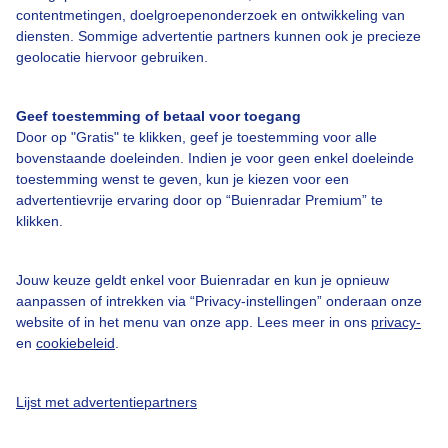
contentmetingen, doelgroepenonderzoek en ontwikkeling van
Over Buienradar
diensten. Sommige advertentie partners kunnen ook je precieze
geolocatie hiervoor gebruiken.
Bedrijfsgegevens
Veelgestelde vragen
Geef toestemming of betaal voor toegang
Door op "Gratis" te klikken, geef je toestemming voor alle
Contact
bovenstaande doeleinden. Indien je voor geen enkel doeleinde
Toegankelijkheid
toestemming wenst te geven, kun je kiezen voor een
advertentievrije ervaring door op “Buienradar Premium” te
Gebruikersvoorwaarden
klikken.
Adverteren
Buienradar Team
Jouw keuze geldt enkel voor Buienradar en kun je opnieuw
aanpassen of intrekken via “Privacy-instellingen” onderaan onze
Privacy beleid
website of in het menu van onze app. Lees meer in ons
privacy-
en
cookiebeleid
.
Cookie beleid
Privacy instellingen
Lijst met advertentiepartners
Gratis weerdata