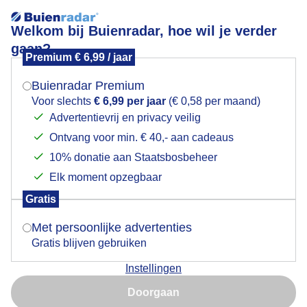
Welkom bij Buienradar, hoe wil je verder
gaan?
Premium € 6,99 / jaar
Mogen we je locatie gebruiken voor het
Lees meer.
weer?
Buienradar Premium
Veel Sneeuw in Arnemuiden
Voor slechts
€ 6,99 per jaar
(€ 0,58 per maand)
Advertentievrij en privacy veilig
Ontvang voor min. € 40,- aan cadeaus
Indien je hier nog geen akkoord op hebt gegeven,
verschijnt er zo een pop-up uit je browser waarin
10% donatie aan Staatsbosbeheer
deze toestemming gevraagd wordt.
Elk moment opzegbaar
Gratis
Is goed, toon de popup
Met persoonlijke advertenties
Gratis blijven gebruiken
Instellingen
Nu niet, misschien later
Doorgaan
Gebruik je Safari en wil je niet elke dag deze pop-up zien?