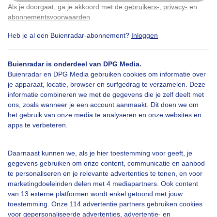
Als je doorgaat, ga je akkoord met de
gebruikers-
,
privacy-
en
Klik
hier
om dit aan te passen
abonnementsvoorwaarden
.
Heb je al een Buienradar-abonnement?
Inloggen
Strooiwagens
Fietspaden
Gladheid
Buienradar is onderdeel van DPG Media.
Buienradar en DPG Media gebruiken cookies om informatie over
je apparaat, locatie, browser en surfgedrag te verzamelen. Deze
Bekijk slideshow
informatie combineren we met de gegevens die je zelf deelt met
ons, zoals wanneer je een account aanmaakt. Dit doen we om
het gebruik van onze media te analyseren en onze websites en
apps te verbeteren.
Een moment geduld aub...
Daarnaast kunnen we, als je hier toestemming voor geeft, je
gegevens gebruiken om onze content, communicatie en aanbod
te personaliseren en je relevante advertenties te tonen, en voor
marketingdoeleinden delen met 4 mediapartners. Ook content
van 13 externe platformen wordt enkel getoond met jouw
toestemming. Onze 114 advertentie partners gebruiken cookies
voor gepersonaliseerde advertenties, advertentie- en