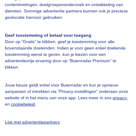
contentmetingen, doelgroepenonderzoek en ontwikkeling van
Over Buienradar
diensten. Sommige advertentie partners kunnen ook je precieze
geolocatie hiervoor gebruiken.
Bedrijfsgegevens
Veelgestelde vragen
Geef toestemming of betaal voor toegang
Door op "Gratis" te klikken, geef je toestemming voor alle
Contact
bovenstaande doeleinden. Indien je voor geen enkel doeleinde
Toegankelijkheid
toestemming wenst te geven, kun je kiezen voor een
advertentievrije ervaring door op “Buienradar Premium” te
Gebruikersvoorwaarden
klikken.
Adverteren
Buienradar Team
Jouw keuze geldt enkel voor Buienradar en kun je opnieuw
aanpassen of intrekken via “Privacy-instellingen” onderaan onze
Privacy beleid
website of in het menu van onze app. Lees meer in ons
privacy-
en
cookiebeleid
.
Cookie beleid
Privacy instellingen
Lijst met advertentiepartners
Gratis weerdata