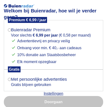
Welkom bij Buienradar, hoe wil je verder
gaan?
Premium € 6,99 / jaar
Mogen we je locatie gebruiken voor het
Glad
weer?
Buienradar Premium
Voor slechts
€ 6,99 per jaar
(€ 0,58 per maand)
Advertentievrij en privacy veilig
Ontvang voor min. € 40,- aan cadeaus
Indien je hier nog geen akkoord op hebt gegeven,
verschijnt er zo een pop-up uit je browser waarin
10% donatie aan Staatsbosbeheer
deze toestemming gevraagd wordt.
Elk moment opzegbaar
Gratis
Is goed, toon de popup
Met persoonlijke advertenties
Gratis blijven gebruiken
Ook de fietspaden worden door de kleinere
Instellingen
strooiwagens bestreden
Nu niet, misschien later
Doorgaan
Door: Ton Wesselius
Gemaakt: 04-01-2026, 40x bekeken
Gebruik je Safari en wil je niet elke dag deze pop-up zien?