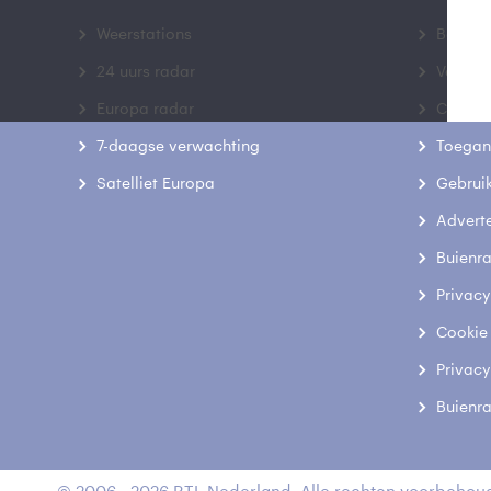
Weerstations
Bedrij
24 uurs radar
Veelge
Europa radar
Contac
7-daagse verwachting
Toegank
Satelliet Europa
Gebrui
Advert
Buienr
Privacy
Cookie
Privacy
Buienr