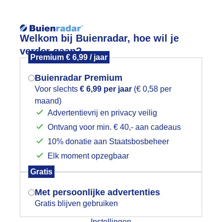
Reisinforma
Welkom bij Buienradar, hoe wil je
verder gaan?
Premium € 6,99 / jaar
Buienradar Premium
Voor slechts
€ 6,99 per jaar
(€ 0,58 per
wijd
Foto en video
Weerzine
maand)
Mogen we je locatie gebruiken voor
Advertentievrij en privacy veilig
het weer?
Zoeken in 
Ontvang voor min. € 40,- aan cadeaus
10% donatie aan Staatsbosbeheer
uurgoudhaantje
Elk moment opzegbaar
Indien je hier nog geen akkoord op hebt
Gratis
gegeven, verschijnt er zo een pop-up uit
je browser waarin deze toestemming
Met persoonlijke advertenties
gevraagd wordt.
Gratis blijven gebruiken
Instellingen