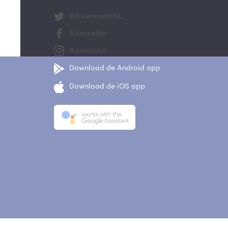
@BuienradarNL
Buienradar
Buienradar
Download de Android app
Download de iOS app