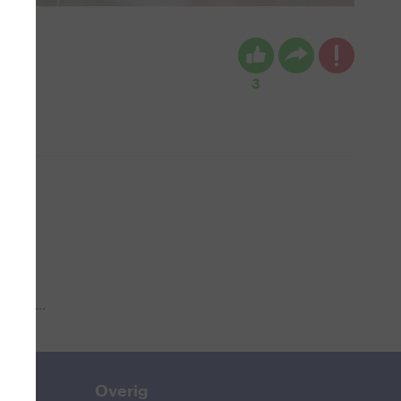
3
 aub...
Overig