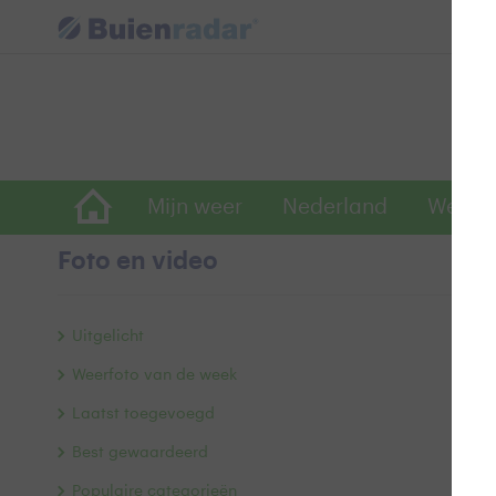
Mijn weer
Nederland
Wereld
Foto en video
V
Uitgelicht
Weerfoto van de week
Laatst toegevoegd
Best gewaardeerd
Populaire categorieën