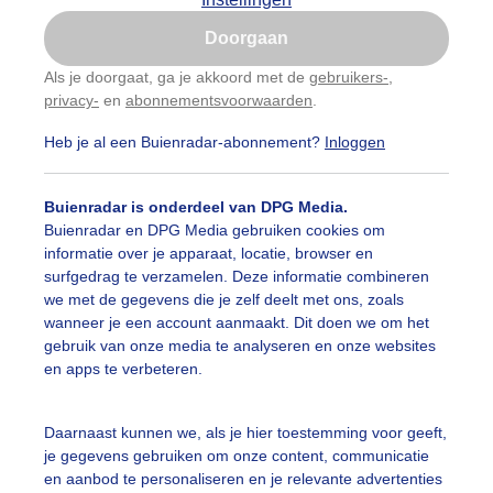
Is goed, toon de popup
Doorgaan
Nu niet, misschien later
Als je doorgaat, ga je akkoord met de
gebruikers-
,
privacy-
en
abonnementsvoorwaarden
.
Gebruik je Safari en wil je niet elke dag deze pop-up
zien?
Heb je al een Buienradar-abonnement?
Inloggen
Klik
hier
om dit aan te passen
Buienradar is onderdeel van DPG Media.
Buienradar en DPG Media gebruiken cookies om
informatie over je apparaat, locatie, browser en
surfgedrag te verzamelen. Deze informatie combineren
we met de gegevens die je zelf deelt met ons, zoals
wanneer je een account aanmaakt. Dit doen we om het
gebruik van onze media te analyseren en onze websites
en apps te verbeteren.
Daarnaast kunnen we, als je hier toestemming voor geeft,
je gegevens gebruiken om onze content, communicatie
en aanbod te personaliseren en je relevante advertenties