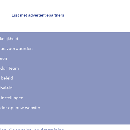
fsgegevens
De Bilt
Lijst met advertentiepartners
stelde vragen
t
elijkheid
kersvoorwaarden
eren
adar Team
 beleid
 beleid
 instellingen
adar op jouw website