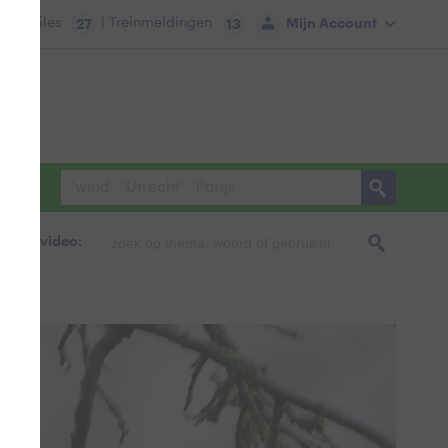
tie:
Files
| Treinmeldingen
Mijn Account
27
13
foto & video: