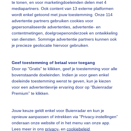
te tonen, en voor marketingdoeleinden delen met 4
 er weer een tak voor &$#@&..
mediapartners. Ook content van 13 externe platformen
wordt enkel getoond met jouw toestemming. Onze 114
r: Loes Rodermond
Gemaakt: 02-01-2026, 272x bekeken
advertentie partners gebruiken cookies voor
gepersonaliseerde advertenties, advertentie- en
contentmetingen, doelgroepenonderzoek en ontwikkeling
uurgoudhaantje
Winter
van diensten. Sommige advertentie partners kunnen ook
je precieze geolocatie hiervoor gebruiken.
ekijk slideshow
Geef toestemming of betaal voor toegang
Door op "Gratis" te klikken, geef je toestemming voor alle
bovenstaande doeleinden. Indien je voor geen enkel
doeleinde toestemming wenst te geven, kun je kiezen
voor een advertentievrije ervaring door op “Buienradar
Premium” te klikken.
Een moment geduld
Jouw keuze geldt enkel voor Buienradar en kun je
opnieuw aanpassen of intrekken via “Privacy-instellingen”
onderaan onze website of in het menu van onze app.
uienradar
Mijn weer
Lees meer in ons
privacy-
en
cookiebeleid
.