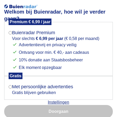
Welkom bij Buienradar, hoe wil je verder
gaan?
Premium € 6,99 / jaar
Mogen we je locatie gebruiken voor het
Lees meer.
weer?
Buienradar Premium
Sneeuw afdruk schoen
Voor slechts
€ 6,99 per jaar
(€ 0,58 per maand)
Advertentievrij en privacy veilig
Ontvang voor min. € 40,- aan cadeaus
Indien je hier nog geen akkoord op hebt gegeven,
verschijnt er zo een pop-up uit je browser waarin
10% donatie aan Staatsbosbeheer
deze toestemming gevraagd wordt.
Elk moment opzegbaar
Gratis
Is goed, toon de popup
Met persoonlijke advertenties
Gratis blijven gebruiken
Instellingen
Nu niet, misschien later
Doorgaan
Gebruik je Safari en wil je niet elke dag deze pop-up zien?