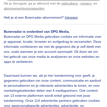
Als je doorgaat, ga je akkoord met de
gebruikers-
,
privacy-
en
Klik
hier
om dit aan te passen
abonnementsvoorwaarden
.
Heb je al een Buienradar-abonnement?
Inloggen
Buienradar is onderdeel van DPG Media.
Buienradar en DPG Media gebruiken cookies om informatie over
je apparaat, locatie, browser en surfgedrag te verzamelen. Deze
informatie combineren we met de gegevens die je zelf deelt met
ons, zoals wanneer je een account aanmaakt. Dit doen we om
het gebruik van onze media te analyseren en onze websites en
apps te verbeteren.
Schoen afdruk in de sneeuw.
Daarnaast kunnen we, als je hier toestemming voor geeft, je
gegevens gebruiken om onze content, communicatie en aanbod
Door: Mije
Gemaakt: 02-01-2026, 123x bekeken
te personaliseren en je relevante advertenties te tonen, en voor
marketingdoeleinden delen met 4 mediapartners. Ook content
van 13 externe platformen wordt enkel getoond met jouw
toestemming. Onze 114 advertentie partners gebruiken cookies
Winter
voor gepersonaliseerde advertenties, advertentie- en