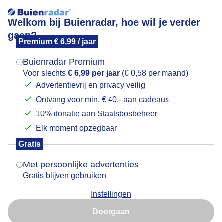
Welkom bij Buienradar, hoe wil je verder
gaan?
Premium € 6,99 / jaar
Mogen we je locatie gebruiken voor het
Lees meer.
weer?
Buienradar Premium
Geitjes lekker buiten in de zon
Voor slechts
€ 6,99 per jaar
(€ 0,58 per maand)
Advertentievrij en privacy veilig
Ontvang voor min. € 40,- aan cadeaus
Indien je hier nog geen akkoord op hebt gegeven,
verschijnt er zo een pop-up uit je browser waarin
10% donatie aan Staatsbosbeheer
deze toestemming gevraagd wordt.
Elk moment opzegbaar
Gratis
Is goed, toon de popup
Met persoonlijke advertenties
Gratis blijven gebruiken
Instellingen
Nu niet, misschien later
Geitjes in de wei en nu lekker buiten met dit mooie
Doorgaan
weer
Gebruik je Safari en wil je niet elke dag deze pop-up zien?