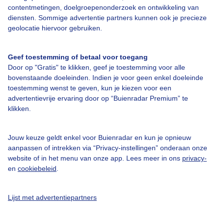
contentmetingen, doelgroepenonderzoek en ontwikkeling van
diensten. Sommige advertentie partners kunnen ook je precieze
geolocatie hiervoor gebruiken.
Over Buienradar
Geef toestemming of betaal voor toegang
Bedrijfsgegevens
Door op "Gratis" te klikken, geef je toestemming voor alle
Veelgestelde vragen
bovenstaande doeleinden. Indien je voor geen enkel doeleinde
toestemming wenst te geven, kun je kiezen voor een
Contact
advertentievrije ervaring door op “Buienradar Premium” te
klikken.
Toegankelijkheid
Gebruikersvoorwaarden
Jouw keuze geldt enkel voor Buienradar en kun je opnieuw
Adverteren
aanpassen of intrekken via “Privacy-instellingen” onderaan onze
website of in het menu van onze app. Lees meer in ons
privacy-
Buienradar Team
en
cookiebeleid
.
Privacy beleid
Cookie beleid
Lijst met advertentiepartners
Privacy instellingen