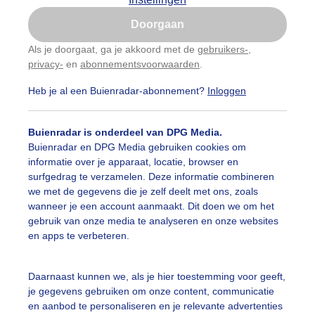
Is goed, toon de popup
Doorgaan
Nu niet, misschien later
Als je doorgaat, ga je akkoord met de
gebruikers-
,
privacy-
en
abonnementsvoorwaarden
.
Gebruik je Safari en wil je niet elke dag deze pop-up
zien?
Heb je al een Buienradar-abonnement?
Inloggen
Klik
hier
om dit aan te passen
Buienradar is onderdeel van DPG Media.
Buienradar en DPG Media gebruiken cookies om
informatie over je apparaat, locatie, browser en
surfgedrag te verzamelen. Deze informatie combineren
we met de gegevens die je zelf deelt met ons, zoals
wanneer je een account aanmaakt. Dit doen we om het
gebruik van onze media te analyseren en onze websites
ijsbewolkte dag met een zwakke koude wind langs het wate
en apps te verbeteren.
r: Toon Boons
Gemaakt: 29-12-2025, 50x bekeken
Daarnaast kunnen we, als je hier toestemming voor geeft,
luimen
Zwakkewind
Koud
je gegevens gebruiken om onze content, communicatie
en aanbod te personaliseren en je relevante advertenties