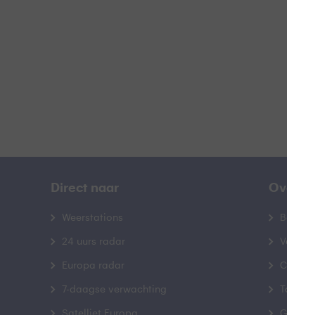
B
Direct naar
Over B
Weerstations
Bedrij
24 uurs radar
Veelge
Europa radar
Contac
7-daagse verwachting
Toegank
Satelliet Europa
Gebrui