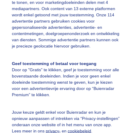
te tonen, en voor marketingdoeleinden delen met 4
mediapartners. Ook content van 13 externe platformen
ekijk slideshow
wordt enkel getoond met jouw toestemming. Onze 114
advertentie partners gebruiken cookies voor
gepersonaliseerde advertenties, advertentie- en
contentmetingen, doelgroepenonderzoek en ontwikkeling
van diensten. Sommige advertentie partners kunnen ook
je precieze geolocatie hiervoor gebruiken.
Een moment geduld
Geef toestemming of betaal voor toegang
Door op "Gratis" te klikken, geef je toestemming voor alle
bovenstaande doeleinden. Indien je voor geen enkel
uienradar
Mijn weer
doeleinde toestemming wenst te geven, kun je kiezen
voor een advertentievrije ervaring door op “Buienradar
fsgegevens
De Bilt
Premium” te klikken.
stelde vragen
Jouw keuze geldt enkel voor Buienradar en kun je
t
opnieuw aanpassen of intrekken via “Privacy-instellingen”
elijkheid
onderaan onze website of in het menu van onze app.
Lees meer in ons
privacy-
en
cookiebeleid
.
kersvoorwaarden