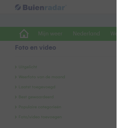
Mijn weer
Nederland
Wereld
Foto en video
P
Uitgelicht
Weerfoto van de maand
Laatst toegevoegd
Best gewaardeerd
Populaire categorieën
Foto/video toevoegen