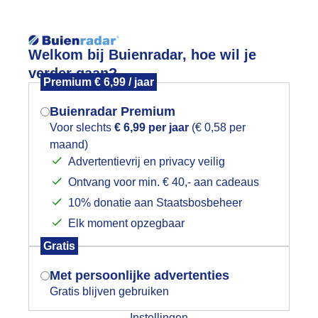
Reisinforma
Lees meer.
Welkom bij Buienradar, hoe wil je
verder gaan?
Premium € 6,99 / jaar
wijd
Foto en video
Weerzine
Buienradar Premium
Zoeken in 
Voor slechts
€ 6,99 per jaar
(€ 0,58 per
maand)
Mogen we je locatie gebruiken voor
luimen in de wind
Advertentievrij en privacy veilig
het weer?
Ontvang voor min. € 40,- aan cadeaus
10% donatie aan Staatsbosbeheer
Elk moment opzegbaar
Indien je hier nog geen akkoord op hebt
Gratis
gegeven, verschijnt er zo een pop-up uit
je browser waarin deze toestemming
Met persoonlijke advertenties
gevraagd wordt.
Gratis blijven gebruiken
Instellingen