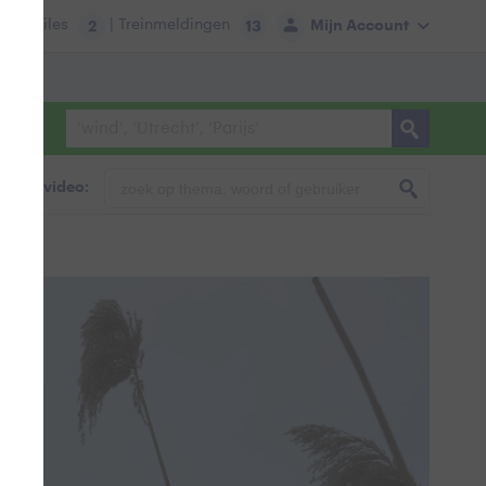
tie:
Files
| Treinmeldingen
Mijn Account
2
13
foto & video: