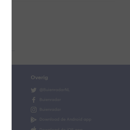
 aub...
Overig
@BuienradarNL
Buienradar
Buienradar
Download de Android app
Download de iOS app