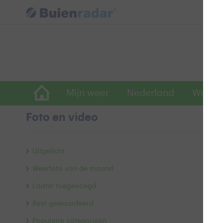
Mijn weer
Nederland
Wereld
Foto en video
G
Uitgelicht
Weerfoto van de maand
Laatst toegevoegd
Best gewaardeerd
Populaire categorieën