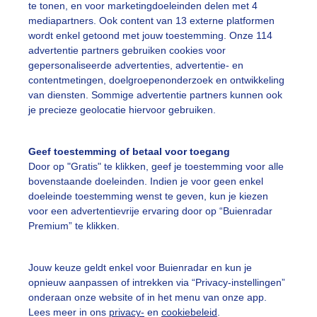
te tonen, en voor marketingdoeleinden delen met 4
mediapartners. Ook content van 13 externe platformen
indmolen
Zwakkewind
Grijsenkoud
wordt enkel getoond met jouw toestemming. Onze 114
advertentie partners gebruiken cookies voor
gepersonaliseerde advertenties, advertentie- en
ekijk slideshow
contentmetingen, doelgroepenonderzoek en ontwikkeling
van diensten. Sommige advertentie partners kunnen ook
je precieze geolocatie hiervoor gebruiken.
Geef toestemming of betaal voor toegang
Door op "Gratis" te klikken, geef je toestemming voor alle
Een moment geduld
bovenstaande doeleinden. Indien je voor geen enkel
doeleinde toestemming wenst te geven, kun je kiezen
voor een advertentievrije ervaring door op “Buienradar
Premium” te klikken.
uienradar
Mijn weer
Jouw keuze geldt enkel voor Buienradar en kun je
fsgegevens
De Bilt
opnieuw aanpassen of intrekken via “Privacy-instellingen”
stelde vragen
onderaan onze website of in het menu van onze app.
Lees meer in ons
privacy-
en
cookiebeleid
.
t