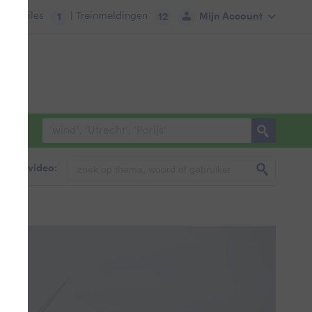
tie:
Files
| Treinmeldingen
Mijn Account
1
12
foto & video: