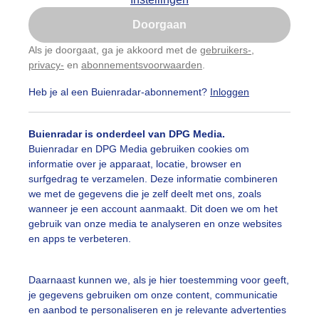
Is goed, toon de popup
Doorgaan
Nu niet, misschien later
Als je doorgaat, ga je akkoord met de
gebruikers-
,
privacy-
en
abonnementsvoorwaarden
.
Gebruik je Safari en wil je niet elke dag deze pop-up
zien?
Heb je al een Buienradar-abonnement?
Inloggen
Klik
hier
om dit aan te passen
Buienradar is onderdeel van DPG Media.
Buienradar en DPG Media gebruiken cookies om
informatie over je apparaat, locatie, browser en
surfgedrag te verzamelen. Deze informatie combineren
we met de gegevens die je zelf deelt met ons, zoals
wanneer je een account aanmaakt. Dit doen we om het
gebruik van onze media te analyseren en onze websites
en apps te verbeteren.
nig kleur op deze grijsbewolkte en met 3 graden koude da
Daarnaast kunnen we, als je hier toestemming voor geeft,
je gegevens gebruiken om onze content, communicatie
r: Toon Boons
Gemaakt: 29-12-2025, 35x bekeken
en aanbod te personaliseren en je relevante advertenties