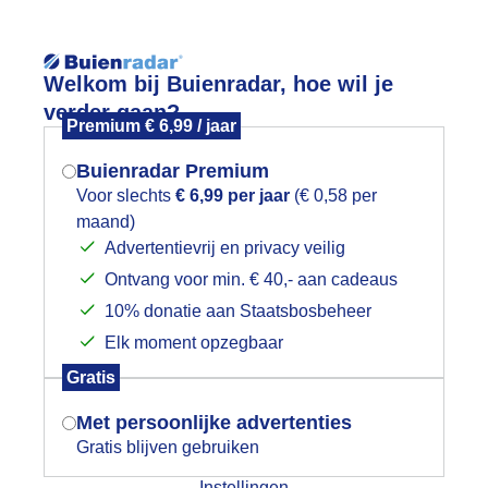
Reisinforma
Welkom bij Buienradar, hoe wil je
verder gaan?
Premium € 6,99 / jaar
Buienradar Premium
Voor slechts
€ 6,99 per jaar
(€ 0,58 per
wijd
Foto en video
Weerzine
maand)
Mogen we je locatie gebruiken voor
Advertentievrij en privacy veilig
het weer?
Zoeken in 
Ontvang voor min. € 40,- aan cadeaus
10% donatie aan Staatsbosbeheer
rijs en somber weer
Elk moment opzegbaar
Indien je hier nog geen akkoord op hebt
Gratis
gegeven, verschijnt er zo een pop-up uit
je browser waarin deze toestemming
Met persoonlijke advertenties
gevraagd wordt.
Gratis blijven gebruiken
Instellingen