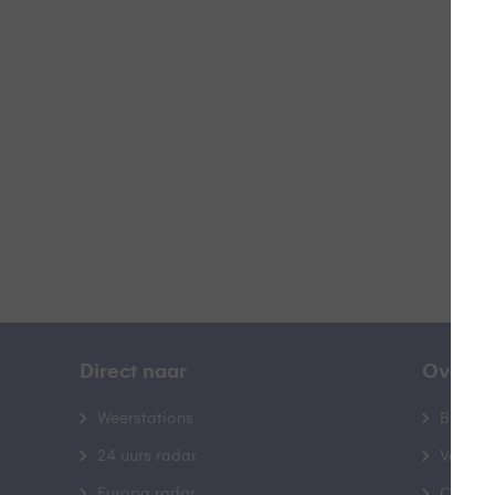
W
B
Direct naar
Over B
Weerstations
Bedrij
24 uurs radar
Veelge
Europa radar
Contac