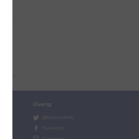
 aub...
Overig
@BuienradarNL
Buienradar
Buienradar