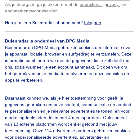
Als je doorgaat, ga je akkoord met de
gebruikers-
,
privacy-
en
Klik
hier
om dit aan te passen
abonnementsvoorwaarden
.
Heb je al een Buienradar-abonnement?
Inloggen
Grijsbewolktweer
Haventje
Winter
Buienradar is onderdeel van DPG Media.
Buienradar en DPG Media gebruiken cookies om informatie over
Bekijk slideshow
je apparaat, locatie, browser en surfgedrag te verzamelen. Deze
informatie combineren we met de gegevens die je zelf deelt met
ons, zoals wanneer je een account aanmaakt. Dit doen we om
het gebruik van onze media te analyseren en onze websites en
apps te verbeteren.
Een moment geduld aub...
Daarnaast kunnen we, als je hier toestemming voor geeft, je
gegevens gebruiken om onze content, communicatie en aanbod
te personaliseren en je relevante advertenties te tonen, en voor
marketingdoeleinden delen met 4 mediapartners. Ook content
van 13 externe platformen wordt enkel getoond met jouw
toestemming. Onze 114 advertentie partners gebruiken cookies
voor gepersonaliseerde advertenties, advertentie- en
Over Buienradar