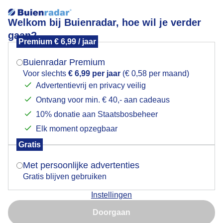
Welkom bij Buienradar, hoe wil je verder
gaan?
Premium € 6,99 / jaar
Mogen we je locatie gebruiken voor het
Grijs en koud
weer?
Buienradar Premium
Voor slechts
€ 6,99 per jaar
(€ 0,58 per maand)
Advertentievrij en privacy veilig
Ontvang voor min. € 40,- aan cadeaus
Indien je hier nog geen akkoord op hebt gegeven,
verschijnt er zo een pop-up uit je browser waarin
10% donatie aan Staatsbosbeheer
deze toestemming gevraagd wordt.
Elk moment opzegbaar
Gratis
Is goed, toon de popup
Met persoonlijke advertenties
Gratis blijven gebruiken
Het is grijs en koud in de haven
Instellingen
Nu niet, misschien later
Door: Simone Genna Wiersma
Gemaakt: 23-12-2025, 47x bekeken
Doorgaan
Gebruik je Safari en wil je niet elke dag deze pop-up zien?