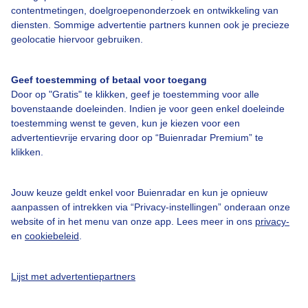
contentmetingen, doelgroepenonderzoek en ontwikkeling van
diensten. Sommige advertentie partners kunnen ook je precieze
Bedrijfsgegevens
geolocatie hiervoor gebruiken.
Veelgestelde vragen
Geef toestemming of betaal voor toegang
Contact
Door op "Gratis" te klikken, geef je toestemming voor alle
Toegankelijkheid
bovenstaande doeleinden. Indien je voor geen enkel doeleinde
toestemming wenst te geven, kun je kiezen voor een
Gebruikersvoorwaarden
advertentievrije ervaring door op “Buienradar Premium” te
klikken.
Adverteren
Buienradar Team
Jouw keuze geldt enkel voor Buienradar en kun je opnieuw
Privacy beleid
aanpassen of intrekken via “Privacy-instellingen” onderaan onze
website of in het menu van onze app. Lees meer in ons
privacy-
Cookie beleid
en
cookiebeleid
.
Privacy instellingen
Gratis weerdata
Lijst met advertentiepartners
@BuienradarNL