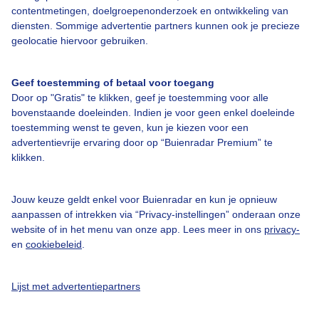
Bedrijfsgegevens
contentmetingen, doelgroepenonderzoek en ontwikkeling van
diensten. Sommige advertentie partners kunnen ook je precieze
Veelgestelde vragen
geolocatie hiervoor gebruiken.
Contact
Toegankelijkheid
Geef toestemming of betaal voor toegang
Door op "Gratis" te klikken, geef je toestemming voor alle
Gebruikersvoorwaarden
bovenstaande doeleinden. Indien je voor geen enkel doeleinde
Adverteren
toestemming wenst te geven, kun je kiezen voor een
advertentievrije ervaring door op “Buienradar Premium” te
Buienradar Team
klikken.
Privacy beleid
Cookie beleid
Jouw keuze geldt enkel voor Buienradar en kun je opnieuw
aanpassen of intrekken via “Privacy-instellingen” onderaan onze
Privacy instellingen
website of in het menu van onze app. Lees meer in ons
privacy-
en
cookiebeleid
.
Gratis weerdata
@BuienradarNL
Lijst met advertentiepartners
Buienradar