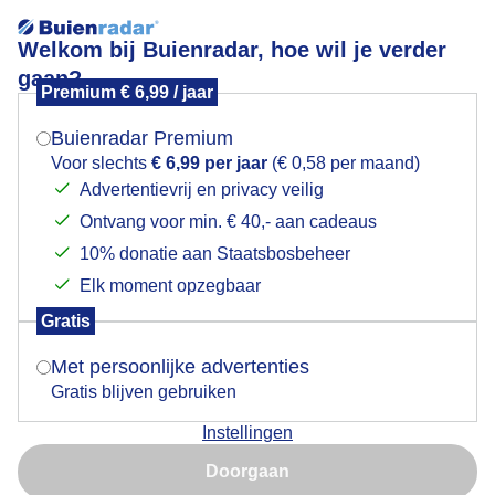
Welkom bij Buienradar, hoe wil je verder
gaan?
Premium € 6,99 / jaar
Mogen we je locatie gebruiken voor het
Bewolkt
weer?
Buienradar Premium
Voor slechts
€ 6,99 per jaar
(€ 0,58 per maand)
Advertentievrij en privacy veilig
Ontvang voor min. € 40,- aan cadeaus
Indien je hier nog geen akkoord op hebt gegeven,
verschijnt er zo een pop-up uit je browser waarin
10% donatie aan Staatsbosbeheer
deze toestemming gevraagd wordt.
Elk moment opzegbaar
Gratis
Is goed, toon de popup
Goedemorgen met kerstdagen weer op het schip
Met persoonlijke advertenties
Gratis blijven gebruiken
Door: Johan Klos
Gemaakt: 23-12-2025, 175x bekeken
Instellingen
Nu niet, misschien later
Doorgaan
Gebruik je Safari en wil je niet elke dag deze pop-up zien?