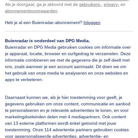
Als je doorgaat, ga je akkoord met de
gebruikers-
,
privacy-
en
Klik
hier
om dit aan te passen
50tintengrijs
Rustig_weer
Wolken
abonnementsvoorwaarden
.
Heb je al een Buienradar-abonnement?
Inloggen
Bekijk slideshow
Buienradar is onderdeel van DPG Media.
Buienradar en DPG Media gebruiken cookies om informatie over
je apparaat, locatie, browser en surfgedrag te verzamelen. Deze
informatie combineren we met de gegevens die je zelf deelt met
ons, zoals wanneer je een account aanmaakt. Dit doen we om
het gebruik van onze media te analyseren en onze websites en
Een moment geduld aub...
apps te verbeteren.
Daarnaast kunnen we, als je hier toestemming voor geeft, je
gegevens gebruiken om onze content, communicatie en aanbod
te personaliseren en je relevante advertenties te tonen, en voor
marketingdoeleinden delen met 4 mediapartners. Ook content
Over Buienradar
van 13 externe platformen wordt enkel getoond met jouw
toestemming. Onze 114 advertentie partners gebruiken cookies
voor gepersonaliseerde advertenties, advertentie- en