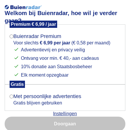
Welkom bij Buienradar, hoe wil je verder
gaan?
Premium € 6,99 / jaar
Mogen we je locatie gebruiken voor het
Kerst langs de dijk
weer?
Buienradar Premium
Voor slechts
€ 6,99 per jaar
(€ 0,58 per maand)
Advertentievrij en privacy veilig
Ontvang voor min. € 40,- aan cadeaus
Indien je hier nog geen akkoord op hebt gegeven,
verschijnt er zo een pop-up uit je browser waarin
10% donatie aan Staatsbosbeheer
deze toestemming gevraagd wordt.
Elk moment opzegbaar
Gratis
Is goed, toon de popup
Met persoonlijke advertenties
Gratis blijven gebruiken
Kerst langs de dijk in Andel met een prachtige lucht
Instellingen
voor zonsopkomst
Nu niet, misschien later
Doorgaan
Door: Agnes Advocaat
Gemaakt: 22-12-2025, 24x bekeken
Gebruik je Safari en wil je niet elke dag deze pop-up zien?