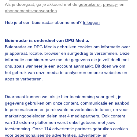
Als je doorgaat, ga je akkoord met de
gebruikers-
,
privacy-
en
Klik
hier
om dit aan te passen
abonnementsvoorwaarden
.
Heb je al een Buienradar-abonnement?
Inloggen
Kerstlichtjes
Wolken
Zonsopkomst
Buienradar is onderdeel van DPG Media.
Buienradar en DPG Media gebruiken cookies om informatie over
je apparaat, locatie, browser en surfgedrag te verzamelen. Deze
Bekijk slideshow
informatie combineren we met de gegevens die je zelf deelt met
ons, zoals wanneer je een account aanmaakt. Dit doen we om
het gebruik van onze media te analyseren en onze websites en
apps te verbeteren.
Een moment geduld aub...
Daarnaast kunnen we, als je hier toestemming voor geeft, je
gegevens gebruiken om onze content, communicatie en aanbod
te personaliseren en je relevante advertenties te tonen, en voor
marketingdoeleinden delen met 4 mediapartners. Ook content
van 13 externe platformen wordt enkel getoond met jouw
toestemming. Onze 114 advertentie partners gebruiken cookies
voor gepersonaliseerde advertenties, advertentie- en