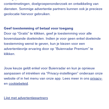
Over Buienradar
contentmetingen, doelgroepenonderzoek en ontwikkeling van
diensten. Sommige advertentie partners kunnen ook je precieze
geolocatie hiervoor gebruiken.
Bedrijfsgegevens
Veelgestelde vragen
Geef toestemming of betaal voor toegang
Door op "Gratis" te klikken, geef je toestemming voor alle
Contact
bovenstaande doeleinden. Indien je voor geen enkel doeleinde
Toegankelijkheid
toestemming wenst te geven, kun je kiezen voor een
advertentievrije ervaring door op “Buienradar Premium” te
Gebruikersvoorwaarden
klikken.
Adverteren
Buienradar Team
Jouw keuze geldt enkel voor Buienradar en kun je opnieuw
aanpassen of intrekken via “Privacy-instellingen” onderaan onze
Privacy beleid
website of in het menu van onze app. Lees meer in ons
privacy-
en
cookiebeleid
.
Cookie beleid
Privacy instellingen
Lijst met advertentiepartners
Gratis weerdata