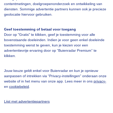
contentmetingen, doelgroepenonderzoek en ontwikkeling van
diensten. Sommige advertentie partners kunnen ook je precieze
Bedrijfsgegevens
geolocatie hiervoor gebruiken.
Veelgestelde vragen
Geef toestemming of betaal voor toegang
Contact
Door op "Gratis" te klikken, geef je toestemming voor alle
Toegankelijkheid
bovenstaande doeleinden. Indien je voor geen enkel doeleinde
toestemming wenst te geven, kun je kiezen voor een
Gebruikersvoorwaarden
advertentievrije ervaring door op “Buienradar Premium” te
klikken.
Adverteren
Buienradar Team
Jouw keuze geldt enkel voor Buienradar en kun je opnieuw
Privacy beleid
aanpassen of intrekken via “Privacy-instellingen” onderaan onze
website of in het menu van onze app. Lees meer in ons
privacy-
Cookie beleid
en
cookiebeleid
.
Privacy instellingen
Gratis weerdata
Lijst met advertentiepartners
@BuienradarNL