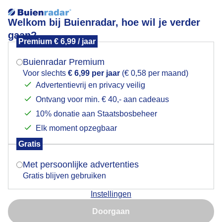
Welkom bij Buienradar, hoe wil je verder
gaan?
Premium € 6,99 / jaar
Mogen we je locatie gebruiken voor het
Grijs bewolkt met een zonnestraal
weer?
Buienradar Premium
Voor slechts
€ 6,99 per jaar
(€ 0,58 per maand)
Advertentievrij en privacy veilig
Ontvang voor min. € 40,- aan cadeaus
Indien je hier nog geen akkoord op hebt gegeven,
verschijnt er zo een pop-up uit je browser waarin
10% donatie aan Staatsbosbeheer
deze toestemming gevraagd wordt.
Elk moment opzegbaar
Gratis
Is goed, toon de popup
Met persoonlijke advertenties
Gratis blijven gebruiken
Grijs bewolkt met een zonnestraal
Instellingen
Nu niet, misschien later
Door: ria brasser
Gemaakt: 21-12-2025, 36x bekeken
Doorgaan
Gebruik je Safari en wil je niet elke dag deze pop-up zien?