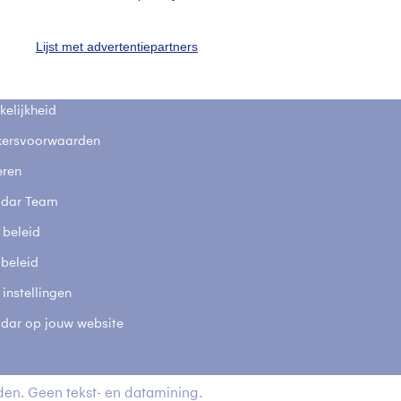
fsgegevens
De Bilt
Lijst met advertentiepartners
stelde vragen
t
elijkheid
kersvoorwaarden
eren
adar Team
 beleid
 beleid
 instellingen
adar op jouw website
en. Geen tekst- en datamining.