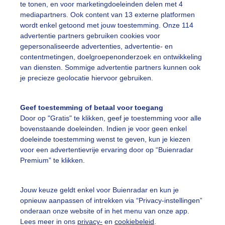
te tonen, en voor marketingdoeleinden delen met 4
 de vorst komt zijn er er niet meer
mediapartners. Ook content van 13 externe platformen
wordt enkel getoond met jouw toestemming. Onze 114
r: Joost Mooij
Gemaakt: 20-12-2025, 22x bekeken
advertentie partners gebruiken cookies voor
gepersonaliseerde advertenties, advertentie- en
contentmetingen, doelgroepenonderzoek en ontwikkeling
addestoelen
Winter
van diensten. Sommige advertentie partners kunnen ook
je precieze geolocatie hiervoor gebruiken.
ekijk slideshow
Geef toestemming of betaal voor toegang
Door op "Gratis" te klikken, geef je toestemming voor alle
bovenstaande doeleinden. Indien je voor geen enkel
doeleinde toestemming wenst te geven, kun je kiezen
voor een advertentievrije ervaring door op “Buienradar
Premium” te klikken.
Een moment geduld
Jouw keuze geldt enkel voor Buienradar en kun je
opnieuw aanpassen of intrekken via “Privacy-instellingen”
onderaan onze website of in het menu van onze app.
uienradar
Mijn weer
Lees meer in ons
privacy-
en
cookiebeleid
.