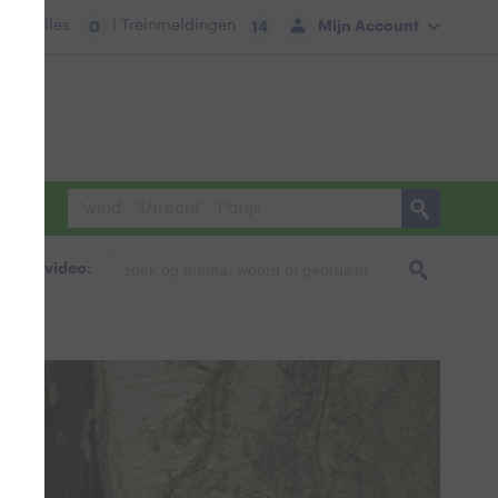
tie:
Files
| Treinmeldingen
Mijn Account
0
14
foto & video: