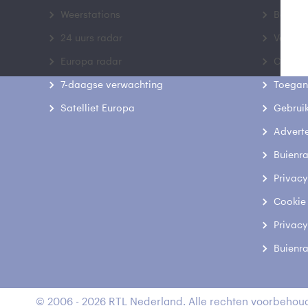
Weerstations
Bedrij
24 uurs radar
Veelge
Europa radar
Contac
7-daagse verwachting
Toegank
Satelliet Europa
Gebrui
Advert
Buienr
Privacy
Cookie
Privacy
Buienr
© 2006 - 2026 RTL Nederland. Alle rechten voorbehoud