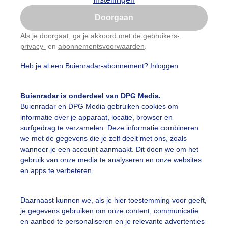
Is goed, toon de popup
Doorgaan
Nu niet, misschien later
Als je doorgaat, ga je akkoord met de
gebruikers-
,
privacy-
en
abonnementsvoorwaarden
.
Gebruik je Safari en wil je niet elke dag deze pop-up
zien?
Heb je al een Buienradar-abonnement?
Inloggen
Klik
hier
om dit aan te passen
Buienradar is onderdeel van DPG Media.
Buienradar en DPG Media gebruiken cookies om
informatie over je apparaat, locatie, browser en
surfgedrag te verzamelen. Deze informatie combineren
we met de gegevens die je zelf deelt met ons, zoals
wanneer je een account aanmaakt. Dit doen we om het
gebruik van onze media te analyseren en onze websites
en apps te verbeteren.
Daarnaast kunnen we, als je hier toestemming voor geeft,
je gegevens gebruiken om onze content, communicatie
en aanbod te personaliseren en je relevante advertenties