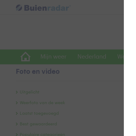
Mijn weer
Nederland
Wereld
Foto en video
N
Uitgelicht
Weerfoto van de week
Laatst toegevoegd
Best gewaardeerd
Populaire categorieën