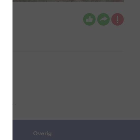
 aub...
Overig