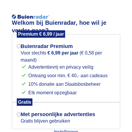
Reisinforma
Welkom bij Buienradar, hoe wil je
verder gaan?
Premium € 6,99 / jaar
Buienradar Premium
Voor slechts
€ 6,99 per jaar
(€ 0,58 per
wijd
Foto en video
Weerzine
maand)
Mogen we je locatie gebruiken voor
Advertentievrij en privacy veilig
het weer?
Zoeken in 
Ontvang voor min. € 40,- aan cadeaus
10% donatie aan Staatsbosbeheer
og even de paddestoelen
Elk moment opzegbaar
Indien je hier nog geen akkoord op hebt
Gratis
gegeven, verschijnt er zo een pop-up uit
je browser waarin deze toestemming
Met persoonlijke advertenties
gevraagd wordt.
Gratis blijven gebruiken
Instellingen