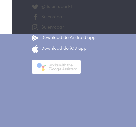
@BuienradarNL
Buienradar
Buienradar
Download de Android app
Download de iOS app