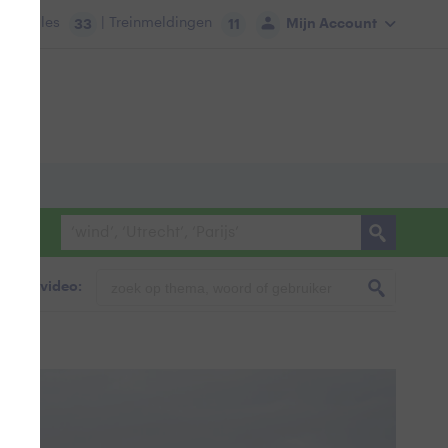
tie:
Files
| Treinmeldingen
Mijn Account
33
11
foto & video: