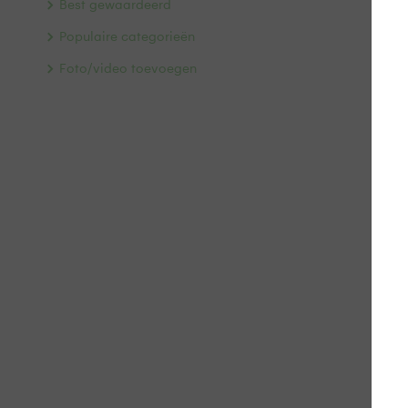
Best gewaardeerd
Populaire categorieën
Foto/video toevoegen
Gr