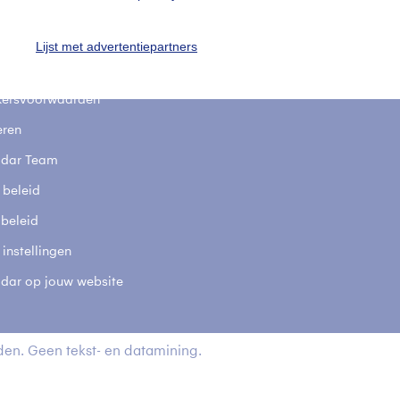
stelde vragen
t
Lijst met advertentiepartners
elijkheid
kersvoorwaarden
eren
adar Team
 beleid
 beleid
 instellingen
adar op jouw website
en. Geen tekst- en datamining.