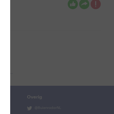
 aub...
Overig
@BuienradarNL