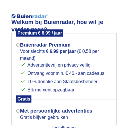
Reisinforma
Welkom bij Buienradar, hoe wil je
verder gaan?
Premium € 6,99 / jaar
Buienradar Premium
Voor slechts
€ 6,99 per jaar
(€ 0,58 per
Lees meer.
maand)
Mogen we je locatie gebruiken voor
Advertentievrij en privacy veilig
wijd
Foto en video
Weerzine
het weer?
Ontvang voor min. € 40,- aan cadeaus
10% donatie aan Staatsbosbeheer
Zoeken in 
Elk moment opzegbaar
Indien je hier nog geen akkoord op hebt
eel bewolking
Gratis
gegeven, verschijnt er zo een pop-up uit
je browser waarin deze toestemming
Met persoonlijke advertenties
gevraagd wordt.
Gratis blijven gebruiken
Instellingen