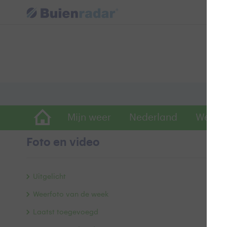
Mijn weer
Nederland
Wereld
Foto en video
V
Uitgelicht
Weerfoto van de week
Laatst toegevoegd