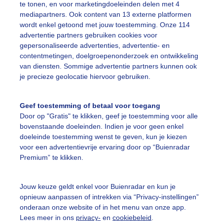
te tonen, en voor marketingdoeleinden delen met 4
r: Toon Boons
Gemaakt: 17-12-2025, 19x bekeken
mediapartners. Ook content van 13 externe platformen
wordt enkel getoond met jouw toestemming. Onze 114
advertentie partners gebruiken cookies voor
oeien
Grijsbewolkt
Dieren
gepersonaliseerde advertenties, advertentie- en
contentmetingen, doelgroepenonderzoek en ontwikkeling
van diensten. Sommige advertentie partners kunnen ook
ekijk slideshow
je precieze geolocatie hiervoor gebruiken.
Geef toestemming of betaal voor toegang
Door op "Gratis" te klikken, geef je toestemming voor alle
bovenstaande doeleinden. Indien je voor geen enkel
doeleinde toestemming wenst te geven, kun je kiezen
Een moment geduld
voor een advertentievrije ervaring door op “Buienradar
Premium” te klikken.
Jouw keuze geldt enkel voor Buienradar en kun je
uienradar
Mijn weer
opnieuw aanpassen of intrekken via “Privacy-instellingen”
onderaan onze website of in het menu van onze app.
fsgegevens
De Bilt
Lees meer in ons
privacy-
en
cookiebeleid
.