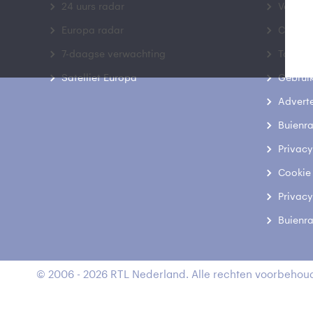
24 uurs radar
Veelge
Europa radar
Contac
7-daagse verwachting
Toegank
Satelliet Europa
Gebrui
Advert
Buienr
Privacy
Cookie
Privacy
Buienr
© 2006 - 2026 RTL Nederland. Alle rechten voorbehoud