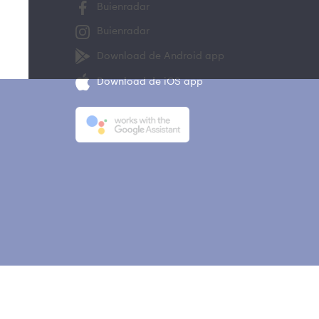
Buienradar
Buienradar
Download de Android app
Download de iOS app