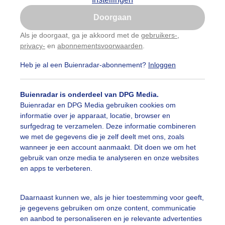
Is goed, toon de popup
Doorgaan
Nu niet, misschien later
Als je doorgaat, ga je akkoord met de
gebruikers-
,
privacy-
en
abonnementsvoorwaarden
.
Gebruik je Safari en wil je niet elke dag deze pop-up
zien?
Heb je al een Buienradar-abonnement?
Inloggen
Klik
hier
om dit aan te passen
Buienradar is onderdeel van DPG Media.
Buienradar en DPG Media gebruiken cookies om
informatie over je apparaat, locatie, browser en
surfgedrag te verzamelen. Deze informatie combineren
we met de gegevens die je zelf deelt met ons, zoals
wanneer je een account aanmaakt. Dit doen we om het
gebruik van onze media te analyseren en onze websites
en apps te verbeteren.
Daarnaast kunnen we, als je hier toestemming voor geeft,
je gegevens gebruiken om onze content, communicatie
ijs en dik wolkendek maar nog droog weer
en aanbod te personaliseren en je relevante advertenties