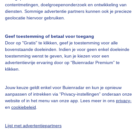
contentmetingen, doelgroepenonderzoek en ontwikkeling van
diensten. Sommige advertentie partners kunnen ook je precieze
geolocatie hiervoor gebruiken.
Over Buienradar
Geef toestemming of betaal voor toegang
Bedrijfsgegevens
Door op "Gratis" te klikken, geef je toestemming voor alle
bovenstaande doeleinden. Indien je voor geen enkel doeleinde
Veelgestelde vragen
toestemming wenst te geven, kun je kiezen voor een
Contact
advertentievrije ervaring door op “Buienradar Premium” te
klikken.
Toegankelijkheid
Gebruikersvoorwaarden
Jouw keuze geldt enkel voor Buienradar en kun je opnieuw
Adverteren
aanpassen of intrekken via “Privacy-instellingen” onderaan onze
website of in het menu van onze app. Lees meer in ons
privacy-
Buienradar Team
en
cookiebeleid
.
Privacy beleid
Lijst met advertentiepartners
Cookie beleid
Privacy instellingen