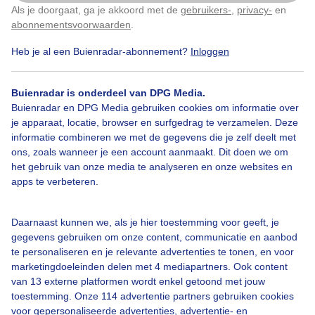
Als je doorgaat, ga je akkoord met de
gebruikers-
,
privacy-
en
Klik
hier
om dit aan te passen
abonnementsvoorwaarden
.
Heb je al een Buienradar-abonnement?
Inloggen
Door: Jannie Lukasse Fongers
Gemaakt: 16-12-2025, 25x bekeken
Buienradar is onderdeel van DPG Media.
Buienradar en DPG Media gebruiken cookies om informatie over
je apparaat, locatie, browser en surfgedrag te verzamelen. Deze
informatie combineren we met de gegevens die je zelf deelt met
ons, zoals wanneer je een account aanmaakt. Dit doen we om
Bekijk slideshow
het gebruik van onze media te analyseren en onze websites en
apps te verbeteren.
Daarnaast kunnen we, als je hier toestemming voor geeft, je
gegevens gebruiken om onze content, communicatie en aanbod
te personaliseren en je relevante advertenties te tonen, en voor
Een moment geduld aub...
marketingdoeleinden delen met 4 mediapartners. Ook content
van 13 externe platformen wordt enkel getoond met jouw
toestemming. Onze 114 advertentie partners gebruiken cookies
voor gepersonaliseerde advertenties, advertentie- en