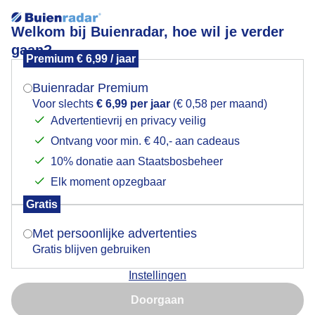
Welkom bij Buienradar, hoe wil je verder
gaan?
Premium € 6,99 / jaar
Mogen we je locatie gebruiken voor het
Lees meer.
weer?
Buienradar Premium
ZONSONDERGANG WOLKENLUCHT BUITENGEBIED
Voor slechts
€ 6,99 per jaar
(€ 0,58 per maand)
WOGNUM NH 16 DECEMBER
Advertentievrij en privacy veilig
Ontvang voor min. € 40,- aan cadeaus
Indien je hier nog geen akkoord op hebt gegeven,
verschijnt er zo een pop-up uit je browser waarin
10% donatie aan Staatsbosbeheer
deze toestemming gevraagd wordt.
Elk moment opzegbaar
Gratis
Is goed, toon de popup
Met persoonlijke advertenties
Gratis blijven gebruiken
Instellingen
Nu niet, misschien later
Doorgaan
Gebruik je Safari en wil je niet elke dag deze pop-up zien?