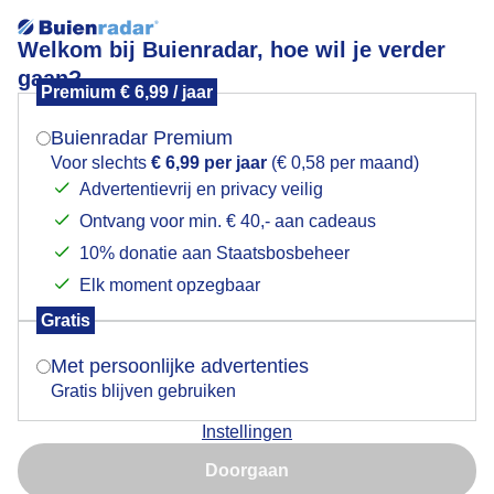
Welkom bij Buienradar, hoe wil je verder
gaan?
Premium € 6,99 / jaar
Mogen we je locatie gebruiken voor het
Regenbui opkomst
weer?
Buienradar Premium
Voor slechts
€ 6,99 per jaar
(€ 0,58 per maand)
Advertentievrij en privacy veilig
Ontvang voor min. € 40,- aan cadeaus
Indien je hier nog geen akkoord op hebt gegeven,
verschijnt er zo een pop-up uit je browser waarin
10% donatie aan Staatsbosbeheer
deze toestemming gevraagd wordt.
Elk moment opzegbaar
Gratis
Is goed, toon de popup
Goedemorgen
Met persoonlijke advertenties
Gratis blijven gebruiken
Door: Johan Klos
Gemaakt: 16-12-2025, 63x bekeken
Instellingen
Nu niet, misschien later
Doorgaan
Gebruik je Safari en wil je niet elke dag deze pop-up zien?