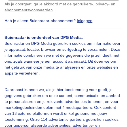
Als je doorgaat, ga je akkoord met de
gebruikers-
,
privacy-
en
Klik
hier
om dit aan te passen
Regenbui
Rustig_weer
Wolken
abonnementsvoorwaarden
.
Heb je al een Buienradar-abonnement?
Inloggen
Bekijk slideshow
Buienradar is onderdeel van DPG Media.
Buienradar en DPG Media gebruiken cookies om informatie over
je apparaat, locatie, browser en surfgedrag te verzamelen. Deze
informatie combineren we met de gegevens die je zelf deelt met
ons, zoals wanneer je een account aanmaakt. Dit doen we om
het gebruik van onze media te analyseren en onze websites en
Een moment geduld aub...
apps te verbeteren.
Daarnaast kunnen we, als je hier toestemming voor geeft, je
gegevens gebruiken om onze content, communicatie en aanbod
te personaliseren en je relevante advertenties te tonen, en voor
marketingdoeleinden delen met 4 mediapartners. Ook content
Over Buienradar
van 13 externe platformen wordt enkel getoond met jouw
toestemming. Onze 114 advertentie partners gebruiken cookies
voor gepersonaliseerde advertenties, advertentie- en