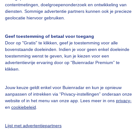
Bedrijfsgegevens
contentmetingen, doelgroepenonderzoek en ontwikkeling van
diensten. Sommige advertentie partners kunnen ook je precieze
Veelgestelde vragen
geolocatie hiervoor gebruiken.
Contact
Toegankelijkheid
Geef toestemming of betaal voor toegang
Door op "Gratis" te klikken, geef je toestemming voor alle
Gebruikersvoorwaarden
bovenstaande doeleinden. Indien je voor geen enkel doeleinde
Adverteren
toestemming wenst te geven, kun je kiezen voor een
advertentievrije ervaring door op “Buienradar Premium” te
Buienradar Team
klikken.
Privacy beleid
Cookie beleid
Jouw keuze geldt enkel voor Buienradar en kun je opnieuw
aanpassen of intrekken via “Privacy-instellingen” onderaan onze
Privacy instellingen
website of in het menu van onze app. Lees meer in ons
privacy-
en
cookiebeleid
.
Gratis weerdata
@BuienradarNL
Lijst met advertentiepartners
Buienradar