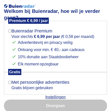
Welkom bij Buienradar, hoe wil je verder
gaan?
Premium € 6,99 / jaar
Mogen we je locatie gebruiken voor het
Koude handen in de Slufter
weer?
Buienradar Premium
Voor slechts
€ 6,99 per jaar
(€ 0,58 per maand)
Advertentievrij en privacy veilig
Ontvang voor min. € 40,- aan cadeaus
Indien je hier nog geen akkoord op hebt gegeven,
verschijnt er zo een pop-up uit je browser waarin
10% donatie aan Staatsbosbeheer
deze toestemming gevraagd wordt.
Elk moment opzegbaar
Gratis
Is goed, toon de popup
Met persoonlijke advertenties
Gratis blijven gebruiken
Maandagochtend op een winderig Texel in de Slufter.
Instellingen
Nu niet, misschien later
Door: Frans Alderse Baas
Gemaakt: 15-12-2025, 28x bekeken
Doorgaan
Gebruik je Safari en wil je niet elke dag deze pop-up zien?