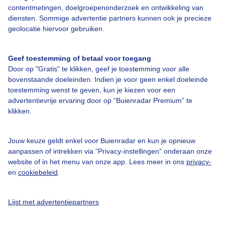
contentmetingen, doelgroepenonderzoek en ontwikkeling van
diensten. Sommige advertentie partners kunnen ook je precieze
Bedrijfsgegevens
geolocatie hiervoor gebruiken.
Veelgestelde vragen
Geef toestemming of betaal voor toegang
Contact
Door op "Gratis" te klikken, geef je toestemming voor alle
Toegankelijkheid
bovenstaande doeleinden. Indien je voor geen enkel doeleinde
toestemming wenst te geven, kun je kiezen voor een
Gebruikersvoorwaarden
advertentievrije ervaring door op “Buienradar Premium” te
klikken.
Adverteren
Buienradar Team
Jouw keuze geldt enkel voor Buienradar en kun je opnieuw
Privacy beleid
aanpassen of intrekken via “Privacy-instellingen” onderaan onze
website of in het menu van onze app. Lees meer in ons
privacy-
Cookie beleid
en
cookiebeleid
.
Privacy instellingen
Gratis weerdata
Lijst met advertentiepartners
@BuienradarNL