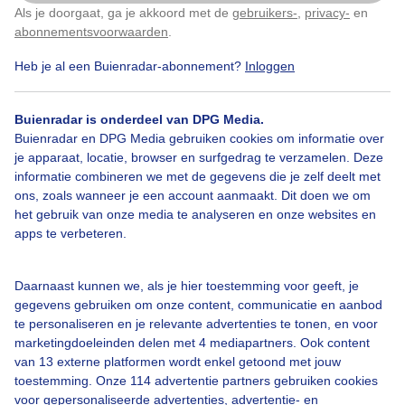
Als je doorgaat, ga je akkoord met de
gebruikers-
,
privacy-
en
Klik
hier
om dit aan te passen
abonnementsvoorwaarden
.
Heb je al een Buienradar-abonnement?
Inloggen
Winter
Wolken
Wind
Buienradar is onderdeel van DPG Media.
Buienradar en DPG Media gebruiken cookies om informatie over
Bekijk slideshow
je apparaat, locatie, browser en surfgedrag te verzamelen. Deze
informatie combineren we met de gegevens die je zelf deelt met
ons, zoals wanneer je een account aanmaakt. Dit doen we om
het gebruik van onze media te analyseren en onze websites en
apps te verbeteren.
Een moment geduld aub...
Daarnaast kunnen we, als je hier toestemming voor geeft, je
gegevens gebruiken om onze content, communicatie en aanbod
te personaliseren en je relevante advertenties te tonen, en voor
marketingdoeleinden delen met 4 mediapartners. Ook content
van 13 externe platformen wordt enkel getoond met jouw
toestemming. Onze 114 advertentie partners gebruiken cookies
voor gepersonaliseerde advertenties, advertentie- en
Over Buienradar