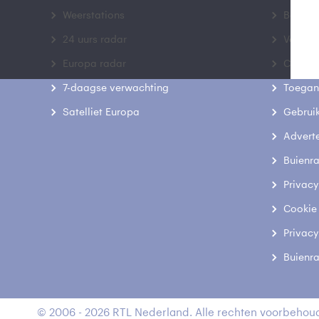
Weerstations
Bedrij
24 uurs radar
Veelge
Europa radar
Contac
7-daagse verwachting
Toegank
Satelliet Europa
Gebrui
Advert
Buienr
Privacy
Cookie
Privacy
Buienr
© 2006 - 2026 RTL Nederland. Alle rechten voorbehoud