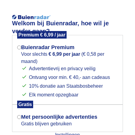
Reisinforma
Welkom bij Buienradar, hoe wil je
verder gaan?
Premium € 6,99 / jaar
Buienradar Premium
Voor slechts
€ 6,99 per jaar
(€ 0,58 per
wijd
Foto en video
Weerzine
maand)
Mogen we je locatie gebruiken voor
Advertentievrij en privacy veilig
het weer?
Zoeken in 
Ontvang voor min. € 40,- aan cadeaus
10% donatie aan Staatsbosbeheer
zellige lichtjes tijdens de donkere d
Elk moment opzegbaar
Indien je hier nog geen akkoord op hebt
Gratis
gegeven, verschijnt er zo een pop-up uit
je browser waarin deze toestemming
Met persoonlijke advertenties
gevraagd wordt.
Gratis blijven gebruiken
Instellingen