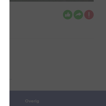
 aub...
Overig