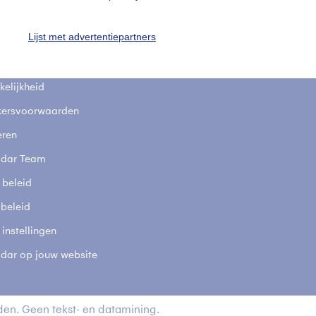
fsgegevens
De Bilt
Lijst met advertentiepartners
stelde vragen
t
elijkheid
kersvoorwaarden
eren
adar Team
 beleid
 beleid
 instellingen
adar op jouw website
en. Geen tekst- en datamining.