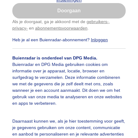
Is goed, toon de popup
Doorgaan
Nu niet, misschien later
Als je doorgaat, ga je akkoord met de
gebruikers-
,
privacy-
en
abonnementsvoorwaarden
.
Gebruik je Safari en wil je niet elke dag deze pop-up
zien?
Heb je al een Buienradar-abonnement?
Inloggen
Klik
hier
om dit aan te passen
Buienradar is onderdeel van DPG Media.
Buienradar en DPG Media gebruiken cookies om
informatie over je apparaat, locatie, browser en
surfgedrag te verzamelen. Deze informatie combineren
we met de gegevens die je zelf deelt met ons, zoals
wanneer je een account aanmaakt. Dit doen we om het
gebruik van onze media te analyseren en onze websites
en apps te verbeteren.
Daarnaast kunnen we, als je hier toestemming voor geeft,
je gegevens gebruiken om onze content, communicatie
en aanbod te personaliseren en je relevante advertenties