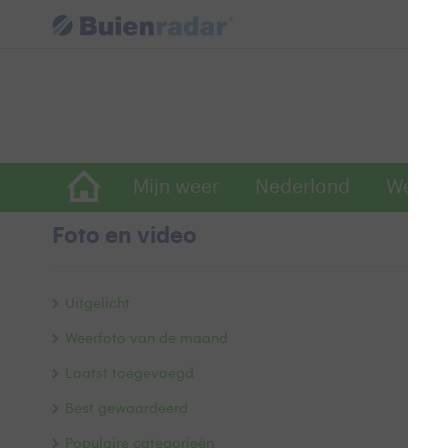
Mijn weer
Nederland
Wereld
Foto en video
Ge
Uitgelicht
Weerfoto van de maand
Laatst toegevoegd
Best gewaardeerd
Populaire categorieën