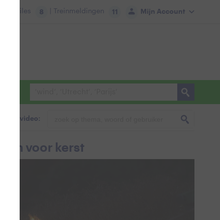
tie:
Files
| Treinmeldingen
Mijn Account
8
11
foto & video:
agen voor kerst