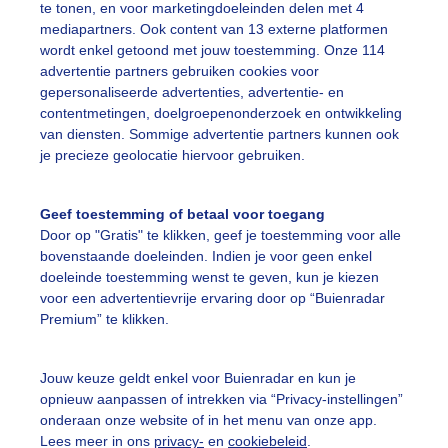
te tonen, en voor marketingdoeleinden delen met 4
ellige lichtjes tijdens de donkere dagen voor kerst
mediapartners. Ook content van 13 externe platformen
wordt enkel getoond met jouw toestemming. Onze 114
r: Cynthia Van Leusden
Gemaakt: 15-12-2025, 107x bekeken
advertentie partners gebruiken cookies voor
gepersonaliseerde advertenties, advertentie- en
contentmetingen, doelgroepenonderzoek en ontwikkeling
onkeredagenvoorkerst
Lichtjes
van diensten. Sommige advertentie partners kunnen ook
je precieze geolocatie hiervoor gebruiken.
ekijk slideshow
Geef toestemming of betaal voor toegang
Door op "Gratis" te klikken, geef je toestemming voor alle
bovenstaande doeleinden. Indien je voor geen enkel
doeleinde toestemming wenst te geven, kun je kiezen
voor een advertentievrije ervaring door op “Buienradar
Premium” te klikken.
Een moment geduld
Jouw keuze geldt enkel voor Buienradar en kun je
opnieuw aanpassen of intrekken via “Privacy-instellingen”
onderaan onze website of in het menu van onze app.
uienradar
Mijn weer
Lees meer in ons
privacy-
en
cookiebeleid
.