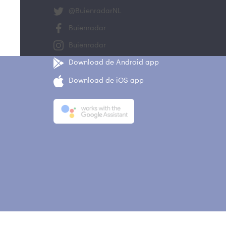
@BuienradarNL
Buienradar
Buienradar
Download de Android app
Download de iOS app