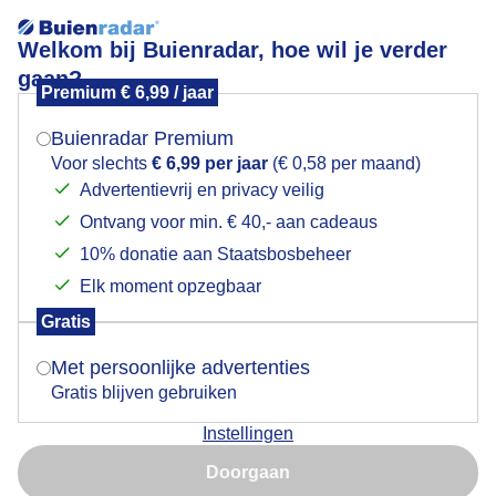
Welkom bij Buienradar, hoe wil je verder
gaan?
Premium € 6,99 / jaar
Mogen we je locatie gebruiken voor het
Lees meer.
weer?
Buienradar Premium
Kerstmarkt
Voor slechts
€ 6,99 per jaar
(€ 0,58 per maand)
Advertentievrij en privacy veilig
Ontvang voor min. € 40,- aan cadeaus
Indien je hier nog geen akkoord op hebt gegeven,
verschijnt er zo een pop-up uit je browser waarin
10% donatie aan Staatsbosbeheer
deze toestemming gevraagd wordt.
Elk moment opzegbaar
Gratis
Is goed, toon de popup
Met persoonlijke advertenties
Gratis blijven gebruiken
Instellingen
Nu niet, misschien later
Gezellig druk op de kerstmarkt vandaag
Doorgaan
Gebruik je Safari en wil je niet elke dag deze pop-up zien?