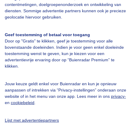
contentmetingen, doelgroepenonderzoek en ontwikkeling van
diensten. Sommige advertentie partners kunnen ook je precieze
Over Buienradar
geolocatie hiervoor gebruiken.
Bedrijfsgegevens
Geef toestemming of betaal voor toegang
Veelgestelde vragen
Door op "Gratis" te klikken, geef je toestemming voor alle
bovenstaande doeleinden. Indien je voor geen enkel doeleinde
Contact
toestemming wenst te geven, kun je kiezen voor een
advertentievrije ervaring door op “Buienradar Premium” te
Toegankelijkheid
klikken.
Gebruikersvoorwaarden
Adverteren
Jouw keuze geldt enkel voor Buienradar en kun je opnieuw
aanpassen of intrekken via “Privacy-instellingen” onderaan onze
Buienradar Team
website of in het menu van onze app. Lees meer in ons
privacy-
Privacy beleid
en
cookiebeleid
.
Cookie beleid
Lijst met advertentiepartners
Privacy instellingen
Gratis weerdata