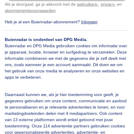
Als je doorgaat, ga je akkoord met de
gebruikers-
,
privacy-
en
Klik
hier
om dit aan te passen
Door: Ton Wesselius
Gemaakt: 14-12-2025, 59x bekeken
abonnementsvoorwaarden
.
Heb je al een Buienradar-abonnement?
Inloggen
Kerstmarkt
Wolken
Wind
Buienradar is onderdeel van DPG Media.
Buienradar en DPG Media gebruiken cookies om informatie over
je apparaat, locatie, browser en surfgedrag te verzamelen. Deze
informatie combineren we met de gegevens die je zelf deelt met
Bekijk slideshow
ons, zoals wanneer je een account aanmaakt. Dit doen we om
het gebruik van onze media te analyseren en onze websites en
apps te verbeteren.
Daarnaast kunnen we, als je hier toestemming voor geeft, je
Een moment geduld aub...
gegevens gebruiken om onze content, communicatie en aanbod
te personaliseren en je relevante advertenties te tonen, en voor
marketingdoeleinden delen met 4 mediapartners. Ook content
van 13 externe platformen wordt enkel getoond met jouw
toestemming. Onze 114 advertentie partners gebruiken cookies
voor gepersonaliseerde advertenties, advertentie- en