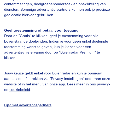
contentmetingen, doelgroepenonderzoek en ontwikkeling van
diensten. Sommige advertentie partners kunnen ook je precieze
Over Buienradar
geolocatie hiervoor gebruiken.
Bedrijfsgegevens
Geef toestemming of betaal voor toegang
Veelgestelde vragen
Door op "Gratis" te klikken, geef je toestemming voor alle
bovenstaande doeleinden. Indien je voor geen enkel doeleinde
Contact
toestemming wenst te geven, kun je kiezen voor een
Toegankelijkheid
advertentievrije ervaring door op “Buienradar Premium” te
klikken.
Gebruikersvoorwaarden
Adverteren
Jouw keuze geldt enkel voor Buienradar en kun je opnieuw
aanpassen of intrekken via “Privacy-instellingen” onderaan onze
Buienradar Team
website of in het menu van onze app. Lees meer in ons
privacy-
Privacy beleid
en
cookiebeleid
.
Cookie beleid
Lijst met advertentiepartners
Privacy instellingen
Gratis weerdata