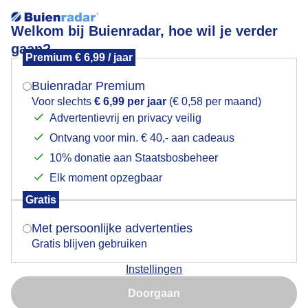
Welkom bij Buienradar, hoe wil je verder
gaan?
Premium € 6,99 / jaar
Mogen we je locatie gebruiken voor het
Nevelig op zee
weer?
Buienradar Premium
Voor slechts
€ 6,99 per jaar
(€ 0,58 per maand)
Advertentievrij en privacy veilig
Ontvang voor min. € 40,- aan cadeaus
Indien je hier nog geen akkoord op hebt gegeven,
verschijnt er zo een pop-up uit je browser waarin
10% donatie aan Staatsbosbeheer
deze toestemming gevraagd wordt.
Elk moment opzegbaar
Gratis
Is goed, toon de popup
Met persoonlijke advertenties
Gratis blijven gebruiken
Instellingen
Nu niet, misschien later
Nevelig op zee
Doorgaan
Gebruik je Safari en wil je niet elke dag deze pop-up zien?