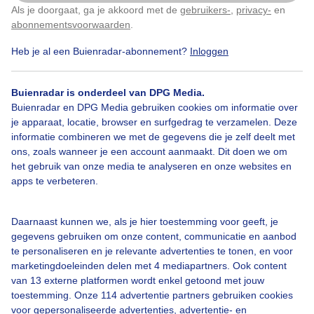
Als je doorgaat, ga je akkoord met de
gebruikers-
,
privacy-
en
Klik
hier
om dit aan te passen
Door: Anne-Marie van Iersel
Gemaakt: 14-12-2025, 36x bekeken
abonnementsvoorwaarden
.
Heb je al een Buienradar-abonnement?
Inloggen
Nevelig
Winter
Wolken
Buienradar is onderdeel van DPG Media.
Buienradar en DPG Media gebruiken cookies om informatie over
je apparaat, locatie, browser en surfgedrag te verzamelen. Deze
informatie combineren we met de gegevens die je zelf deelt met
Bekijk slideshow
ons, zoals wanneer je een account aanmaakt. Dit doen we om
het gebruik van onze media te analyseren en onze websites en
apps te verbeteren.
Daarnaast kunnen we, als je hier toestemming voor geeft, je
Een moment geduld aub...
gegevens gebruiken om onze content, communicatie en aanbod
te personaliseren en je relevante advertenties te tonen, en voor
marketingdoeleinden delen met 4 mediapartners. Ook content
van 13 externe platformen wordt enkel getoond met jouw
toestemming. Onze 114 advertentie partners gebruiken cookies
voor gepersonaliseerde advertenties, advertentie- en