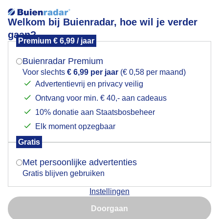
Welkom bij Buienradar, hoe wil je verder
gaan?
Premium € 6,99 / jaar
Mogen we je locatie gebruiken voor het
Zonsopkomst
weer?
Buienradar Premium
Voor slechts
€ 6,99 per jaar
(€ 0,58 per maand)
Advertentievrij en privacy veilig
Ontvang voor min. € 40,- aan cadeaus
Indien je hier nog geen akkoord op hebt gegeven,
verschijnt er zo een pop-up uit je browser waarin
10% donatie aan Staatsbosbeheer
deze toestemming gevraagd wordt.
Elk moment opzegbaar
Gratis
Is goed, toon de popup
Met persoonlijke advertenties
Gratis blijven gebruiken
Kleurrijke start van de dag .
Instellingen
Nu niet, misschien later
Door: Henri
Gemaakt: 13-12-2025, 330x bekeken
Doorgaan
Gebruik je Safari en wil je niet elke dag deze pop-up zien?