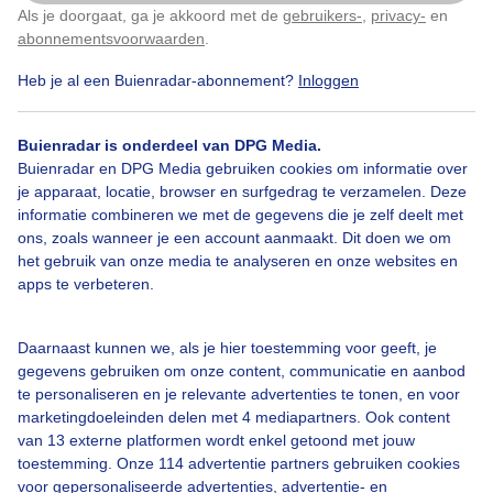
Als je doorgaat, ga je akkoord met de
gebruikers-
,
privacy-
en
Klik
hier
om dit aan te passen
abonnementsvoorwaarden
.
4
Heb je al een Buienradar-abonnement?
Inloggen
Winter
Wolken
Zonsopkomst
Buienradar is onderdeel van DPG Media.
Buienradar en DPG Media gebruiken cookies om informatie over
Bekijk slideshow
je apparaat, locatie, browser en surfgedrag te verzamelen. Deze
informatie combineren we met de gegevens die je zelf deelt met
ons, zoals wanneer je een account aanmaakt. Dit doen we om
het gebruik van onze media te analyseren en onze websites en
apps te verbeteren.
Een moment geduld aub...
Daarnaast kunnen we, als je hier toestemming voor geeft, je
gegevens gebruiken om onze content, communicatie en aanbod
te personaliseren en je relevante advertenties te tonen, en voor
marketingdoeleinden delen met 4 mediapartners. Ook content
van 13 externe platformen wordt enkel getoond met jouw
toestemming. Onze 114 advertentie partners gebruiken cookies
voor gepersonaliseerde advertenties, advertentie- en