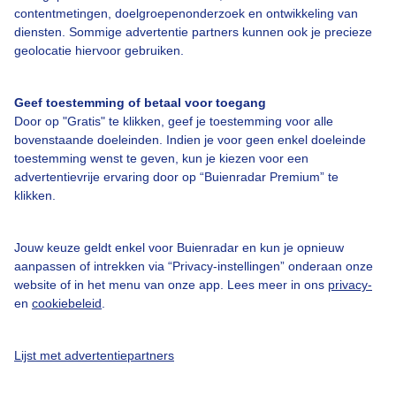
Over Buienradar
contentmetingen, doelgroepenonderzoek en ontwikkeling van
diensten. Sommige advertentie partners kunnen ook je precieze
geolocatie hiervoor gebruiken.
Bedrijfsgegevens
Veelgestelde vragen
Geef toestemming of betaal voor toegang
Contact
Door op "Gratis" te klikken, geef je toestemming voor alle
bovenstaande doeleinden. Indien je voor geen enkel doeleinde
Toegankelijkheid
toestemming wenst te geven, kun je kiezen voor een
advertentievrije ervaring door op “Buienradar Premium” te
Gebruikersvoorwaarden
klikken.
Adverteren
Buienradar Team
Jouw keuze geldt enkel voor Buienradar en kun je opnieuw
aanpassen of intrekken via “Privacy-instellingen” onderaan onze
Privacy beleid
website of in het menu van onze app. Lees meer in ons
privacy-
Cookie beleid
en
cookiebeleid
.
Privacy instellingen
Lijst met advertentiepartners
Gratis weerdata