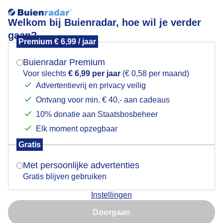
Welkom bij Buienradar, hoe wil je verder
gaan?
Premium € 6,99 / jaar
Mogen we je locatie gebruiken voor het
Goedemorgen
weer?
Buienradar Premium
Voor slechts
€ 6,99 per jaar
(€ 0,58 per maand)
Advertentievrij en privacy veilig
Ontvang voor min. € 40,- aan cadeaus
Indien je hier nog geen akkoord op hebt gegeven,
verschijnt er zo een pop-up uit je browser waarin
10% donatie aan Staatsbosbeheer
deze toestemming gevraagd wordt.
Elk moment opzegbaar
Gratis
Is goed, toon de popup
Met persoonlijke advertenties
Gratis blijven gebruiken
Instellingen
Nu niet, misschien later
Doorgaan
Gebruik je Safari en wil je niet elke dag deze pop-up zien?