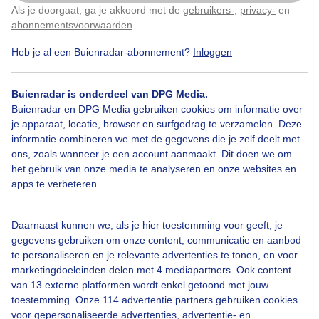
E3n prachtige start vanmorgen
Als je doorgaat, ga je akkoord met de
gebruikers-
,
privacy-
en
Klik
hier
om dit aan te passen
abonnementsvoorwaarden
.
Door: Dilia van Zon
Gemaakt: 13-12-2025, 44x bekeken
Heb je al een Buienradar-abonnement?
Inloggen
Buienradar is onderdeel van DPG Media.
Buienradar en DPG Media gebruiken cookies om informatie over
Zonnezuil
Hijskraan
Zonsopkomst
je apparaat, locatie, browser en surfgedrag te verzamelen. Deze
informatie combineren we met de gegevens die je zelf deelt met
ons, zoals wanneer je een account aanmaakt. Dit doen we om
Bekijk slideshow
het gebruik van onze media te analyseren en onze websites en
apps te verbeteren.
Daarnaast kunnen we, als je hier toestemming voor geeft, je
gegevens gebruiken om onze content, communicatie en aanbod
te personaliseren en je relevante advertenties te tonen, en voor
Een moment geduld aub...
marketingdoeleinden delen met 4 mediapartners. Ook content
van 13 externe platformen wordt enkel getoond met jouw
toestemming. Onze 114 advertentie partners gebruiken cookies
voor gepersonaliseerde advertenties, advertentie- en