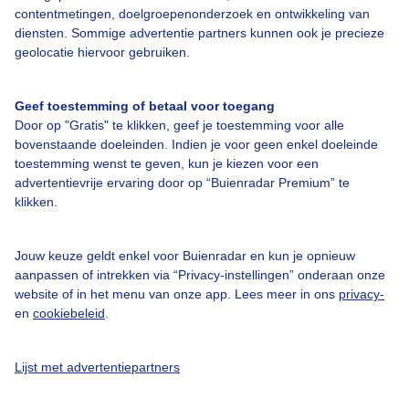
contentmetingen, doelgroepenonderzoek en ontwikkeling van
diensten. Sommige advertentie partners kunnen ook je precieze
geolocatie hiervoor gebruiken.
Over Buienradar
Geef toestemming of betaal voor toegang
Bedrijfsgegevens
Door op "Gratis" te klikken, geef je toestemming voor alle
bovenstaande doeleinden. Indien je voor geen enkel doeleinde
Veelgestelde vragen
toestemming wenst te geven, kun je kiezen voor een
Contact
advertentievrije ervaring door op “Buienradar Premium” te
klikken.
Toegankelijkheid
Gebruikersvoorwaarden
Jouw keuze geldt enkel voor Buienradar en kun je opnieuw
aanpassen of intrekken via “Privacy-instellingen” onderaan onze
Adverteren
website of in het menu van onze app. Lees meer in ons
privacy-
Buienradar Team
en
cookiebeleid
.
Privacy beleid
Lijst met advertentiepartners
Cookie beleid
Privacy instellingen