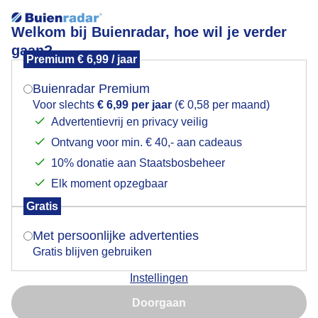
Welkom bij Buienradar, hoe wil je verder
gaan?
Premium € 6,99 / jaar
Mogen we je locatie gebruiken voor het
Grondmistbanken
weer?
Buienradar Premium
Voor slechts
€ 6,99 per jaar
(€ 0,58 per maand)
Advertentievrij en privacy veilig
Ontvang voor min. € 40,- aan cadeaus
Indien je hier nog geen akkoord op hebt gegeven,
verschijnt er zo een pop-up uit je browser waarin
10% donatie aan Staatsbosbeheer
deze toestemming gevraagd wordt.
Elk moment opzegbaar
Gratis
Is goed, toon de popup
Met persoonlijke advertenties
Gratis blijven gebruiken
Grondmistbanken
Instellingen
Nu niet, misschien later
Door: ria brasser
Gemaakt: 13-12-2025, 35x bekeken
Doorgaan
Gebruik je Safari en wil je niet elke dag deze pop-up zien?