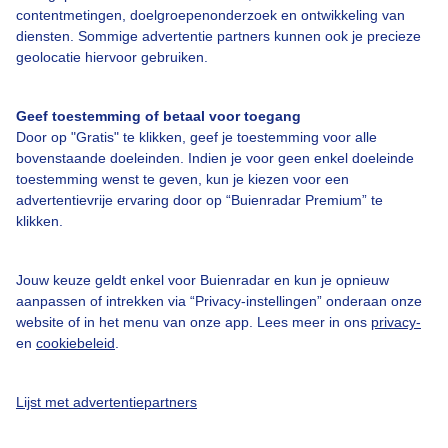
contentmetingen, doelgroepenonderzoek en ontwikkeling van
diensten. Sommige advertentie partners kunnen ook je precieze
Bedrijfsgegevens
geolocatie hiervoor gebruiken.
Veelgestelde vragen
Geef toestemming of betaal voor toegang
Contact
Door op "Gratis" te klikken, geef je toestemming voor alle
Toegankelijkheid
bovenstaande doeleinden. Indien je voor geen enkel doeleinde
toestemming wenst te geven, kun je kiezen voor een
Gebruikersvoorwaarden
advertentievrije ervaring door op “Buienradar Premium” te
klikken.
Adverteren
Buienradar Team
Jouw keuze geldt enkel voor Buienradar en kun je opnieuw
Privacy beleid
aanpassen of intrekken via “Privacy-instellingen” onderaan onze
website of in het menu van onze app. Lees meer in ons
privacy-
Cookie beleid
en
cookiebeleid
.
Privacy instellingen
Gratis weerdata
Lijst met advertentiepartners
@BuienradarNL