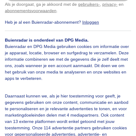
Als je doorgaat, ga je akkoord met de
gebruikers-
,
privacy-
en
Klik
hier
om dit aan te passen
abonnementsvoorwaarden
.
Heb je al een Buienradar-abonnement?
Inloggen
Grondmistbanken
Mistbanken
Buienradar is onderdeel van DPG Media.
Buienradar en DPG Media gebruiken cookies om informatie over
Bekijk slideshow
je apparaat, locatie, browser en surfgedrag te verzamelen. Deze
informatie combineren we met de gegevens die je zelf deelt met
ons, zoals wanneer je een account aanmaakt. Dit doen we om
het gebruik van onze media te analyseren en onze websites en
apps te verbeteren.
Een moment geduld aub...
Daarnaast kunnen we, als je hier toestemming voor geeft, je
gegevens gebruiken om onze content, communicatie en aanbod
te personaliseren en je relevante advertenties te tonen, en voor
marketingdoeleinden delen met 4 mediapartners. Ook content
van 13 externe platformen wordt enkel getoond met jouw
toestemming. Onze 114 advertentie partners gebruiken cookies
voor gepersonaliseerde advertenties, advertentie- en
Over Buienradar