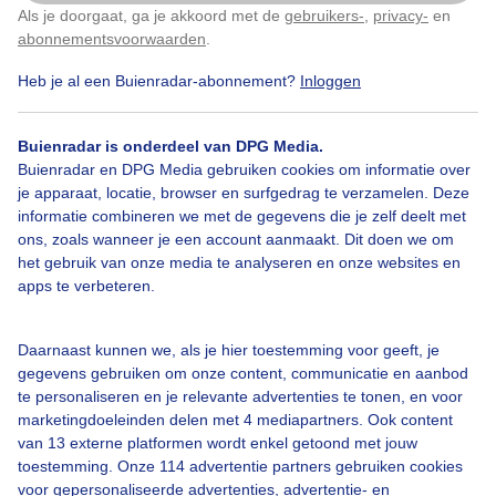
Als je doorgaat, ga je akkoord met de
gebruikers-
,
privacy-
en
Klik
hier
om dit aan te passen
abonnementsvoorwaarden
.
Heb je al een Buienradar-abonnement?
Inloggen
Grondmistbanken
Buienradar is onderdeel van DPG Media.
Buienradar en DPG Media gebruiken cookies om informatie over
Bekijk slideshow
je apparaat, locatie, browser en surfgedrag te verzamelen. Deze
informatie combineren we met de gegevens die je zelf deelt met
ons, zoals wanneer je een account aanmaakt. Dit doen we om
het gebruik van onze media te analyseren en onze websites en
apps te verbeteren.
Een moment geduld aub...
Daarnaast kunnen we, als je hier toestemming voor geeft, je
gegevens gebruiken om onze content, communicatie en aanbod
te personaliseren en je relevante advertenties te tonen, en voor
marketingdoeleinden delen met 4 mediapartners. Ook content
van 13 externe platformen wordt enkel getoond met jouw
toestemming. Onze 114 advertentie partners gebruiken cookies
voor gepersonaliseerde advertenties, advertentie- en
Over Buienradar