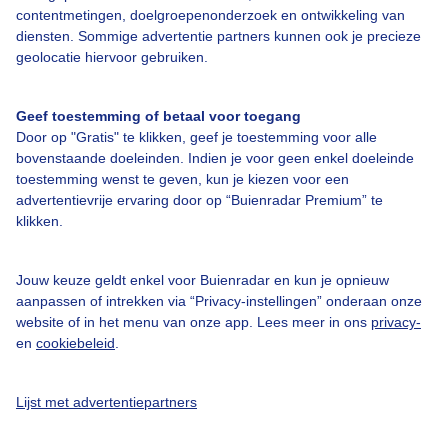
contentmetingen, doelgroepenonderzoek en ontwikkeling van
diensten. Sommige advertentie partners kunnen ook je precieze
Bedrijfsgegevens
geolocatie hiervoor gebruiken.
Veelgestelde vragen
Geef toestemming of betaal voor toegang
Contact
Door op "Gratis" te klikken, geef je toestemming voor alle
Toegankelijkheid
bovenstaande doeleinden. Indien je voor geen enkel doeleinde
toestemming wenst te geven, kun je kiezen voor een
Gebruikersvoorwaarden
advertentievrije ervaring door op “Buienradar Premium” te
klikken.
Adverteren
Buienradar Team
Jouw keuze geldt enkel voor Buienradar en kun je opnieuw
Privacy beleid
aanpassen of intrekken via “Privacy-instellingen” onderaan onze
website of in het menu van onze app. Lees meer in ons
privacy-
Cookie beleid
en
cookiebeleid
.
Privacy instellingen
Gratis weerdata
Lijst met advertentiepartners
@BuienradarNL