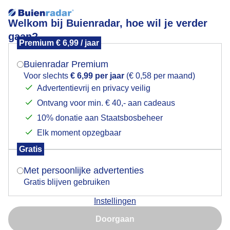
Welkom bij Buienradar, hoe wil je verder
gaan?
Premium € 6,99 / jaar
Mogen we je locatie gebruiken voor het
Grondmistbanken
weer?
Buienradar Premium
Voor slechts
€ 6,99 per jaar
(€ 0,58 per maand)
Advertentievrij en privacy veilig
Ontvang voor min. € 40,- aan cadeaus
Indien je hier nog geen akkoord op hebt gegeven,
verschijnt er zo een pop-up uit je browser waarin
10% donatie aan Staatsbosbeheer
deze toestemming gevraagd wordt.
Elk moment opzegbaar
Gratis
Is goed, toon de popup
Met persoonlijke advertenties
Gratis blijven gebruiken
Grondmistbanken
Instellingen
Nu niet, misschien later
Door: ria brasser
Gemaakt: 13-12-2025, 35x bekeken
Doorgaan
Gebruik je Safari en wil je niet elke dag deze pop-up zien?