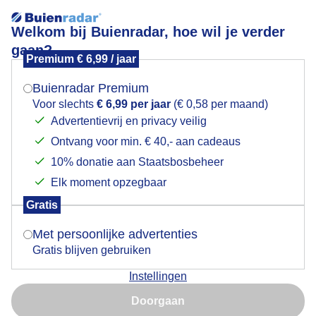
Welkom bij Buienradar, hoe wil je verder
gaan?
Premium € 6,99 / jaar
Mogen we je locatie gebruiken voor het
Draaiende windmolens, weinig zon
weer?
Buienradar Premium
Voor slechts
€ 6,99 per jaar
(€ 0,58 per maand)
Advertentievrij en privacy veilig
Ontvang voor min. € 40,- aan cadeaus
Indien je hier nog geen akkoord op hebt gegeven,
verschijnt er zo een pop-up uit je browser waarin
10% donatie aan Staatsbosbeheer
deze toestemming gevraagd wordt.
Elk moment opzegbaar
Gratis
Is goed, toon de popup
Met persoonlijke advertenties
Gratis blijven gebruiken
Overwegend bewolkt, somber, weinig zon, draaiende
Instellingen
windmolens
Nu niet, misschien later
Doorgaan
Door: ria brasser
Gemaakt: 12-12-2025, 27x bekeken
Gebruik je Safari en wil je niet elke dag deze pop-up zien?