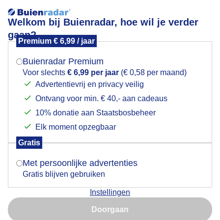
Welkom bij Buienradar, hoe wil je verder
gaan?
Premium € 6,99 / jaar
Mogen we je locatie gebruiken voor het
Buitenkaag - Nog geen gladheid , frisse wind en grijs
weer?
bewolkt
Buienradar Premium
Voor slechts
€ 6,99 per jaar
(€ 0,58 per maand)
Advertentievrij en privacy veilig
Ontvang voor min. € 40,- aan cadeaus
Indien je hier nog geen akkoord op hebt gegeven,
verschijnt er zo een pop-up uit je browser waarin
10% donatie aan Staatsbosbeheer
deze toestemming gevraagd wordt.
Elk moment opzegbaar
Gratis
Is goed, toon de popup
Met persoonlijke advertenties
Gratis blijven gebruiken
Instellingen
Nu niet, misschien later
Door: Nellie Bartels
Gemaakt: 11-12-2025, 91x bekeken
Doorgaan
Gebruik je Safari en wil je niet elke dag deze pop-up zien?