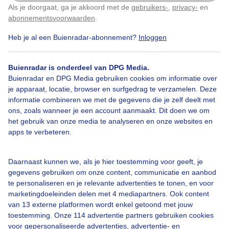
Als je doorgaat, ga je akkoord met de
gebruikers-
,
privacy-
en
Klik
hier
om dit aan te passen
abonnementsvoorwaarden
.
Heb je al een Buienradar-abonnement?
Inloggen
Bekijk slideshow
Buienradar is onderdeel van DPG Media.
Buienradar en DPG Media gebruiken cookies om informatie over
je apparaat, locatie, browser en surfgedrag te verzamelen. Deze
informatie combineren we met de gegevens die je zelf deelt met
ons, zoals wanneer je een account aanmaakt. Dit doen we om
het gebruik van onze media te analyseren en onze websites en
Een moment geduld aub...
apps te verbeteren.
Daarnaast kunnen we, als je hier toestemming voor geeft, je
gegevens gebruiken om onze content, communicatie en aanbod
te personaliseren en je relevante advertenties te tonen, en voor
marketingdoeleinden delen met 4 mediapartners. Ook content
Over Buienradar
van 13 externe platformen wordt enkel getoond met jouw
toestemming. Onze 114 advertentie partners gebruiken cookies
voor gepersonaliseerde advertenties, advertentie- en