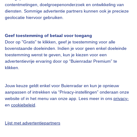
Bedrijfsgegevens
contentmetingen, doelgroepenonderzoek en ontwikkeling van
diensten. Sommige advertentie partners kunnen ook je precieze
Veelgestelde vragen
geolocatie hiervoor gebruiken.
Contact
Toegankelijkheid
Geef toestemming of betaal voor toegang
Door op "Gratis" te klikken, geef je toestemming voor alle
Gebruikersvoorwaarden
bovenstaande doeleinden. Indien je voor geen enkel doeleinde
Adverteren
toestemming wenst te geven, kun je kiezen voor een
advertentievrije ervaring door op “Buienradar Premium” te
Buienradar Team
klikken.
Privacy beleid
Cookie beleid
Jouw keuze geldt enkel voor Buienradar en kun je opnieuw
aanpassen of intrekken via “Privacy-instellingen” onderaan onze
Privacy instellingen
website of in het menu van onze app. Lees meer in ons
privacy-
en
cookiebeleid
.
Gratis weerdata
@BuienradarNL
Lijst met advertentiepartners
Buienradar