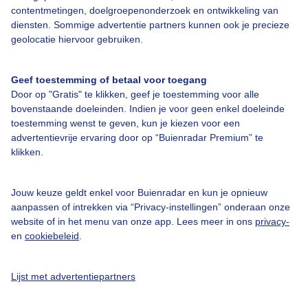
contentmetingen, doelgroepenonderzoek en ontwikkeling van
diensten. Sommige advertentie partners kunnen ook je precieze
Bedrijfsgegevens
geolocatie hiervoor gebruiken.
Veelgestelde vragen
Geef toestemming of betaal voor toegang
Contact
Door op "Gratis" te klikken, geef je toestemming voor alle
Toegankelijkheid
bovenstaande doeleinden. Indien je voor geen enkel doeleinde
toestemming wenst te geven, kun je kiezen voor een
Gebruikersvoorwaarden
advertentievrije ervaring door op “Buienradar Premium” te
klikken.
Adverteren
Buienradar Team
Jouw keuze geldt enkel voor Buienradar en kun je opnieuw
Privacy beleid
aanpassen of intrekken via “Privacy-instellingen” onderaan onze
website of in het menu van onze app. Lees meer in ons
privacy-
Cookie beleid
en
cookiebeleid
.
Privacy instellingen
Gratis weerdata
Lijst met advertentiepartners
@BuienradarNL