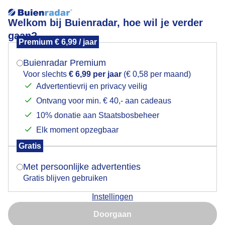
Welkom bij Buienradar, hoe wil je verder
gaan?
Premium € 6,99 / jaar
Mogen we je locatie gebruiken voor het
Licht bewolkt
weer?
Buienradar Premium
Voor slechts
€ 6,99 per jaar
(€ 0,58 per maand)
Advertentievrij en privacy veilig
Ontvang voor min. € 40,- aan cadeaus
Indien je hier nog geen akkoord op hebt gegeven,
verschijnt er zo een pop-up uit je browser waarin
10% donatie aan Staatsbosbeheer
deze toestemming gevraagd wordt.
Elk moment opzegbaar
Gratis
Is goed, toon de popup
Met persoonlijke advertenties
Gratis blijven gebruiken
Vanmiddag in Haarlem
Instellingen
Nu niet, misschien later
Door: Yvonne Raphael
Gemaakt: 11-12-2025, 135x bekeken
Doorgaan
Gebruik je Safari en wil je niet elke dag deze pop-up zien?