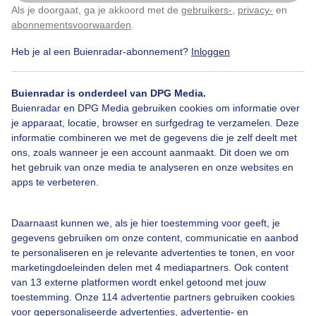
Als je doorgaat, ga je akkoord met de
gebruikers-
,
privacy-
en
Klik
hier
om dit aan te passen
abonnementsvoorwaarden
.
Heb je al een Buienradar-abonnement?
Inloggen
Gracht
Brug
Wolken
Buienradar is onderdeel van DPG Media.
Buienradar en DPG Media gebruiken cookies om informatie over
Bekijk slideshow
je apparaat, locatie, browser en surfgedrag te verzamelen. Deze
informatie combineren we met de gegevens die je zelf deelt met
ons, zoals wanneer je een account aanmaakt. Dit doen we om
het gebruik van onze media te analyseren en onze websites en
apps te verbeteren.
Een moment geduld aub...
Daarnaast kunnen we, als je hier toestemming voor geeft, je
gegevens gebruiken om onze content, communicatie en aanbod
te personaliseren en je relevante advertenties te tonen, en voor
marketingdoeleinden delen met 4 mediapartners. Ook content
van 13 externe platformen wordt enkel getoond met jouw
toestemming. Onze 114 advertentie partners gebruiken cookies
voor gepersonaliseerde advertenties, advertentie- en
Over Buienradar