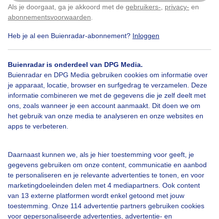
Als je doorgaat, ga je akkoord met de
gebruikers-
,
privacy-
en
Klik
hier
om dit aan te passen
abonnementsvoorwaarden
.
Heb je al een Buienradar-abonnement?
Inloggen
Bekijk slideshow
Buienradar is onderdeel van DPG Media.
Buienradar en DPG Media gebruiken cookies om informatie over
je apparaat, locatie, browser en surfgedrag te verzamelen. Deze
informatie combineren we met de gegevens die je zelf deelt met
ons, zoals wanneer je een account aanmaakt. Dit doen we om
Een moment geduld aub...
het gebruik van onze media te analyseren en onze websites en
apps te verbeteren.
Daarnaast kunnen we, als je hier toestemming voor geeft, je
gegevens gebruiken om onze content, communicatie en aanbod
te personaliseren en je relevante advertenties te tonen, en voor
Over Buienradar
marketingdoeleinden delen met 4 mediapartners. Ook content
van 13 externe platformen wordt enkel getoond met jouw
toestemming. Onze 114 advertentie partners gebruiken cookies
Bedrijfsgegevens
voor gepersonaliseerde advertenties, advertentie- en