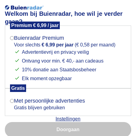
Welkom bij Buienradar, hoe wil je verder
gaan?
Premium € 6,99 / jaar
Mogen we je locatie gebruiken voor het
Zon in de middag
weer?
Buienradar Premium
Voor slechts
€ 6,99 per jaar
(€ 0,58 per maand)
Advertentievrij en privacy veilig
Ontvang voor min. € 40,- aan cadeaus
Indien je hier nog geen akkoord op hebt gegeven,
verschijnt er zo een pop-up uit je browser waarin
10% donatie aan Staatsbosbeheer
deze toestemming gevraagd wordt.
Elk moment opzegbaar
Gratis
Is goed, toon de popup
Met persoonlijke advertenties
Gratis blijven gebruiken
Instellingen
Nu niet, misschien later
Door: Jolanda Bakker
Gemaakt: 11-12-2025, 135x bekeken
Doorgaan
Gebruik je Safari en wil je niet elke dag deze pop-up zien?