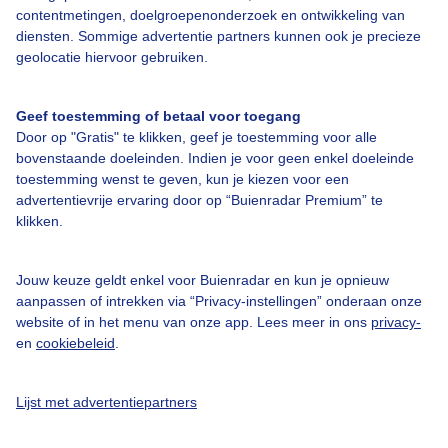
contentmetingen, doelgroepenonderzoek en ontwikkeling van
Veelgestelde vragen
diensten. Sommige advertentie partners kunnen ook je precieze
Contact
geolocatie hiervoor gebruiken.
Toegankelijkheid
Geef toestemming of betaal voor toegang
Gebruikersvoorwaarden
Door op "Gratis" te klikken, geef je toestemming voor alle
Adverteren
bovenstaande doeleinden. Indien je voor geen enkel doeleinde
toestemming wenst te geven, kun je kiezen voor een
Buienradar Team
advertentievrije ervaring door op “Buienradar Premium” te
klikken.
Privacy beleid
Cookie beleid
Jouw keuze geldt enkel voor Buienradar en kun je opnieuw
Privacy instellingen
aanpassen of intrekken via “Privacy-instellingen” onderaan onze
website of in het menu van onze app. Lees meer in ons
privacy-
Gratis weerdata
en
cookiebeleid
.
@BuienradarNL
Lijst met advertentiepartners
Buienradar
Buienradar