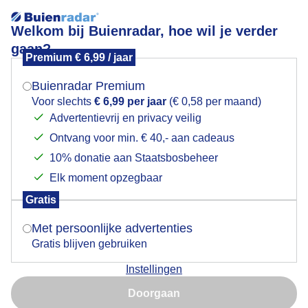
Welkom bij Buienradar, hoe wil je verder
gaan?
Premium € 6,99 / jaar
Mogen we je locatie gebruiken voor het
Deventer in kerstsfeer
weer?
Buienradar Premium
Voor slechts
€ 6,99 per jaar
(€ 0,58 per maand)
Advertentievrij en privacy veilig
Ontvang voor min. € 40,- aan cadeaus
Indien je hier nog geen akkoord op hebt gegeven,
verschijnt er zo een pop-up uit je browser waarin
10% donatie aan Staatsbosbeheer
deze toestemming gevraagd wordt.
Elk moment opzegbaar
Gratis
Is goed, toon de popup
Met persoonlijke advertenties
De Brink in Deventer
Gratis blijven gebruiken
Door: Jan Simmes
Gemaakt: 10-12-2025, 206x bekeken
Instellingen
Nu niet, misschien later
Doorgaan
Gebruik je Safari en wil je niet elke dag deze pop-up zien?