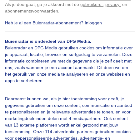
Als je doorgaat, ga je akkoord met de
gebruikers-
,
privacy-
en
Klik
hier
om dit aan te passen
abonnementsvoorwaarden
.
#kerst
Donkeredagenvoorkerst
Winter
Heb je al een Buienradar-abonnement?
Inloggen
Bekijk slideshow
Buienradar is onderdeel van DPG Media.
Buienradar en DPG Media gebruiken cookies om informatie over
je apparaat, locatie, browser en surfgedrag te verzamelen. Deze
informatie combineren we met de gegevens die je zelf deelt met
ons, zoals wanneer je een account aanmaakt. Dit doen we om
het gebruik van onze media te analyseren en onze websites en
Een moment geduld aub...
apps te verbeteren.
Daarnaast kunnen we, als je hier toestemming voor geeft, je
gegevens gebruiken om onze content, communicatie en aanbod
te personaliseren en je relevante advertenties te tonen, en voor
marketingdoeleinden delen met 4 mediapartners. Ook content
van 13 externe platformen wordt enkel getoond met jouw
Over Buienradar
toestemming. Onze 114 advertentie partners gebruiken cookies
voor gepersonaliseerde advertenties, advertentie- en