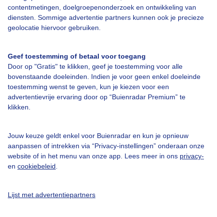
contentmetingen, doelgroepenonderzoek en ontwikkeling van
Bedrijfsgegevens
diensten. Sommige advertentie partners kunnen ook je precieze
Veelgestelde vragen
geolocatie hiervoor gebruiken.
Contact
Geef toestemming of betaal voor toegang
Toegankelijkheid
Door op "Gratis" te klikken, geef je toestemming voor alle
Gebruikersvoorwaarden
bovenstaande doeleinden. Indien je voor geen enkel doeleinde
toestemming wenst te geven, kun je kiezen voor een
Adverteren
advertentievrije ervaring door op “Buienradar Premium” te
Buienradar Team
klikken.
Privacy beleid
Jouw keuze geldt enkel voor Buienradar en kun je opnieuw
Cookie beleid
aanpassen of intrekken via “Privacy-instellingen” onderaan onze
Privacy instellingen
website of in het menu van onze app. Lees meer in ons
privacy-
en
cookiebeleid
.
Gratis weerdata
Lijst met advertentiepartners
@BuienradarNL
Buienradar