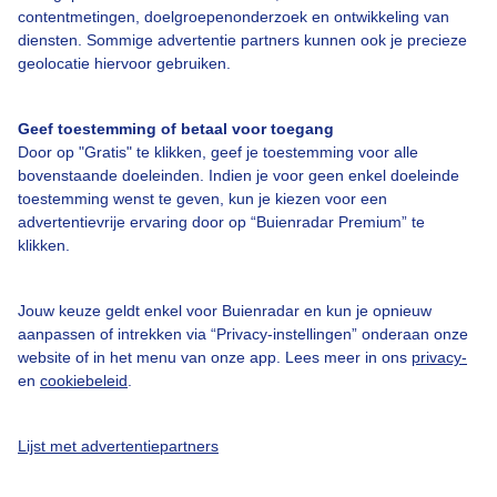
contentmetingen, doelgroepenonderzoek en ontwikkeling van
diensten. Sommige advertentie partners kunnen ook je precieze
geolocatie hiervoor gebruiken.
Over Buienradar
Geef toestemming of betaal voor toegang
Bedrijfsgegevens
Door op "Gratis" te klikken, geef je toestemming voor alle
Veelgestelde vragen
bovenstaande doeleinden. Indien je voor geen enkel doeleinde
toestemming wenst te geven, kun je kiezen voor een
Contact
advertentievrije ervaring door op “Buienradar Premium” te
Toegankelijkheid
klikken.
Gebruikersvoorwaarden
Jouw keuze geldt enkel voor Buienradar en kun je opnieuw
Adverteren
aanpassen of intrekken via “Privacy-instellingen” onderaan onze
website of in het menu van onze app. Lees meer in ons
privacy-
Buienradar Team
en
cookiebeleid
.
Privacy beleid
Cookie beleid
Lijst met advertentiepartners
Privacy instellingen