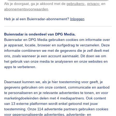
Als je doorgaat, ga je akkoord met de
gebruikers-
,
privacy-
en
Klik
hier
om dit aan te passen
abonnementsvoorwaarden
.
Door: ria brasser
Gemaakt: 10-12-2025, 52x bekeken
Heb je al een Buienradar-abonnement?
Inloggen
Buienradar is onderdeel van DPG Media.
Droogweer
Buitenactiviteiten
Jeudeboules
Buienradar en DPG Media gebruiken cookies om informatie over
je apparaat, locatie, browser en surfgedrag te verzamelen. Deze
informatie combineren we met de gegevens die je zelf deelt met
ons, zoals wanneer je een account aanmaakt. Dit doen we om
Bekijk slideshow
het gebruik van onze media te analyseren en onze websites en
apps te verbeteren.
Daarnaast kunnen we, als je hier toestemming voor geeft, je
gegevens gebruiken om onze content, communicatie en aanbod
Een moment geduld aub...
te personaliseren en je relevante advertenties te tonen, en voor
marketingdoeleinden delen met 4 mediapartners. Ook content
van 13 externe platformen wordt enkel getoond met jouw
toestemming. Onze 114 advertentie partners gebruiken cookies
voor gepersonaliseerde advertenties, advertentie- en