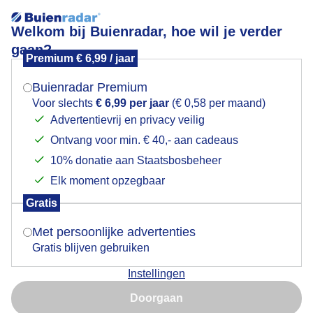
Welkom bij Buienradar, hoe wil je verder
gaan?
Premium € 6,99 / jaar
Mogen we je locatie gebruiken voor het
Lees meer.
weer?
Buienradar Premium
Droog, nog prima weer voor buitenachtiviteiten
Voor slechts
€ 6,99 per jaar
(€ 0,58 per maand)
Advertentievrij en privacy veilig
Ontvang voor min. € 40,- aan cadeaus
Indien je hier nog geen akkoord op hebt gegeven,
verschijnt er zo een pop-up uit je browser waarin
10% donatie aan Staatsbosbeheer
deze toestemming gevraagd wordt.
Elk moment opzegbaar
Gratis
Is goed, toon de popup
Met persoonlijke advertenties
Gratis blijven gebruiken
Instellingen
Nu niet, misschien later
Deze mensen vermaken zich buiten nog prima met Jeu
Doorgaan
de boules
Gebruik je Safari en wil je niet elke dag deze pop-up zien?