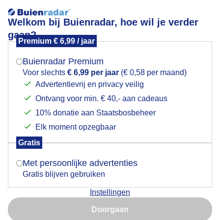
Welkom bij Buienradar, hoe wil je verder
gaan?
Premium € 6,99 / jaar
Mogen we je locatie gebruiken voor het
Kunnen we vandaag weer zonder jas werken?
weer?
Buienradar Premium
Voor slechts
€ 6,99 per jaar
(€ 0,58 per maand)
Advertentievrij en privacy veilig
Ontvang voor min. € 40,- aan cadeaus
Indien je hier nog geen akkoord op hebt gegeven,
verschijnt er zo een pop-up uit je browser waarin
10% donatie aan Staatsbosbeheer
deze toestemming gevraagd wordt.
Elk moment opzegbaar
Gratis
Is goed, toon de popup
Met persoonlijke advertenties
Gratis blijven gebruiken
Instellingen
Nu niet, misschien later
Doorgaan
Gebruik je Safari en wil je niet elke dag deze pop-up zien?