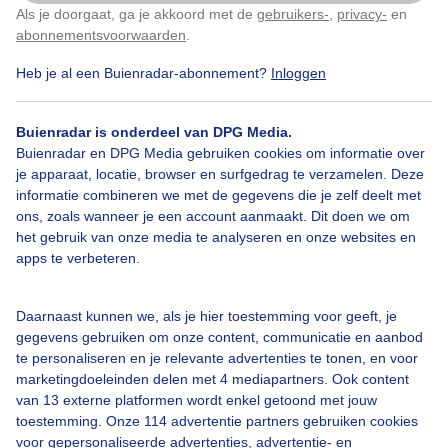
Polder van Eemnes.
Als je doorgaat, ga je akkoord met de
gebruikers-
,
privacy-
en
Klik
hier
om dit aan te passen
abonnementsvoorwaarden
.
Door: Chris Meewis
Gemaakt: 09-12-2025, 148x bekeken
Heb je al een Buienradar-abonnement?
Inloggen
Buienradar is onderdeel van DPG Media.
Buienradar en DPG Media gebruiken cookies om informatie over
Winter
Wolken
je apparaat, locatie, browser en surfgedrag te verzamelen. Deze
informatie combineren we met de gegevens die je zelf deelt met
ons, zoals wanneer je een account aanmaakt. Dit doen we om
Bekijk slideshow
het gebruik van onze media te analyseren en onze websites en
apps te verbeteren.
Daarnaast kunnen we, als je hier toestemming voor geeft, je
gegevens gebruiken om onze content, communicatie en aanbod
te personaliseren en je relevante advertenties te tonen, en voor
Een moment geduld aub...
marketingdoeleinden delen met 4 mediapartners. Ook content
van 13 externe platformen wordt enkel getoond met jouw
toestemming. Onze 114 advertentie partners gebruiken cookies
voor gepersonaliseerde advertenties, advertentie- en