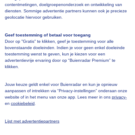
contentmetingen, doelgroepenonderzoek en ontwikkeling van
diensten. Sommige advertentie partners kunnen ook je precieze
geolocatie hiervoor gebruiken.
Over Buienradar
Geef toestemming of betaal voor toegang
Bedrijfsgegevens
Door op "Gratis" te klikken, geef je toestemming voor alle
bovenstaande doeleinden. Indien je voor geen enkel doeleinde
Veelgestelde vragen
toestemming wenst te geven, kun je kiezen voor een
Contact
advertentievrije ervaring door op “Buienradar Premium” te
klikken.
Toegankelijkheid
Gebruikersvoorwaarden
Jouw keuze geldt enkel voor Buienradar en kun je opnieuw
aanpassen of intrekken via “Privacy-instellingen” onderaan onze
Adverteren
website of in het menu van onze app. Lees meer in ons
privacy-
Buienradar Team
en
cookiebeleid
.
Privacy beleid
Lijst met advertentiepartners
Cookie beleid
Privacy instellingen