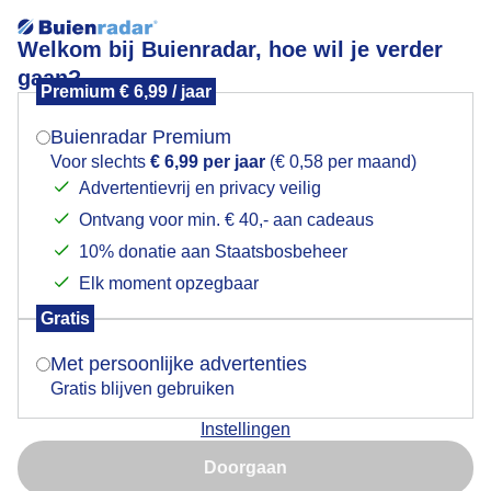
Welkom bij Buienradar, hoe wil je verder
gaan?
Premium € 6,99 / jaar
Mogen we je locatie gebruiken voor het
gekleurde lucht achter oude fruitbomen
weer?
Buienradar Premium
Voor slechts
€ 6,99 per jaar
(€ 0,58 per maand)
Advertentievrij en privacy veilig
Ontvang voor min. € 40,- aan cadeaus
Indien je hier nog geen akkoord op hebt gegeven,
verschijnt er zo een pop-up uit je browser waarin
10% donatie aan Staatsbosbeheer
deze toestemming gevraagd wordt.
Elk moment opzegbaar
Gratis
Is goed, toon de popup
Met persoonlijke advertenties
Gratis blijven gebruiken
Mooi gekleurde lucht achter oude bomen
Instellingen
Nu niet, misschien later
Door: Erna Kool
Gemaakt: 09-12-2025, 196x bekeken
Doorgaan
Gebruik je Safari en wil je niet elke dag deze pop-up zien?