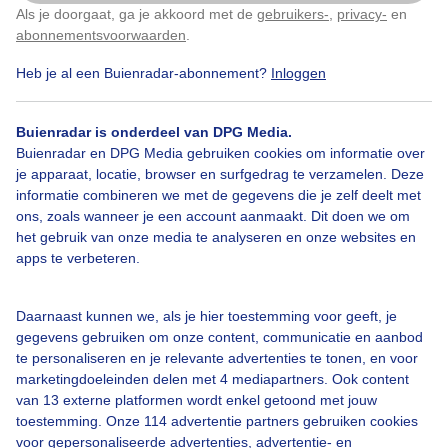
Als je doorgaat, ga je akkoord met de
gebruikers-
,
privacy-
en
Klik
hier
om dit aan te passen
abonnementsvoorwaarden
.
Heb je al een Buienradar-abonnement?
Inloggen
Kleurige
Lucht
Oude
Boom
Zonsondergang
Buienradar is onderdeel van DPG Media.
Buienradar en DPG Media gebruiken cookies om informatie over
Bekijk slideshow
je apparaat, locatie, browser en surfgedrag te verzamelen. Deze
informatie combineren we met de gegevens die je zelf deelt met
ons, zoals wanneer je een account aanmaakt. Dit doen we om
het gebruik van onze media te analyseren en onze websites en
apps te verbeteren.
Een moment geduld aub...
Daarnaast kunnen we, als je hier toestemming voor geeft, je
gegevens gebruiken om onze content, communicatie en aanbod
te personaliseren en je relevante advertenties te tonen, en voor
marketingdoeleinden delen met 4 mediapartners. Ook content
van 13 externe platformen wordt enkel getoond met jouw
toestemming. Onze 114 advertentie partners gebruiken cookies
voor gepersonaliseerde advertenties, advertentie- en
Over Buienradar