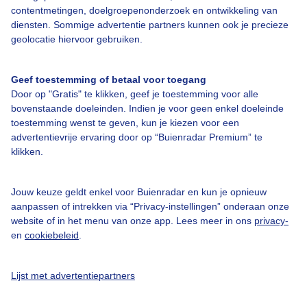
contentmetingen, doelgroepenonderzoek en ontwikkeling van
diensten. Sommige advertentie partners kunnen ook je precieze
Bedrijfsgegevens
geolocatie hiervoor gebruiken.
Veelgestelde vragen
Geef toestemming of betaal voor toegang
Contact
Door op "Gratis" te klikken, geef je toestemming voor alle
Toegankelijkheid
bovenstaande doeleinden. Indien je voor geen enkel doeleinde
toestemming wenst te geven, kun je kiezen voor een
Gebruikersvoorwaarden
advertentievrije ervaring door op “Buienradar Premium” te
klikken.
Adverteren
Buienradar Team
Jouw keuze geldt enkel voor Buienradar en kun je opnieuw
Privacy beleid
aanpassen of intrekken via “Privacy-instellingen” onderaan onze
website of in het menu van onze app. Lees meer in ons
privacy-
Cookie beleid
en
cookiebeleid
.
Privacy instellingen
Gratis weerdata
Lijst met advertentiepartners
@BuienradarNL