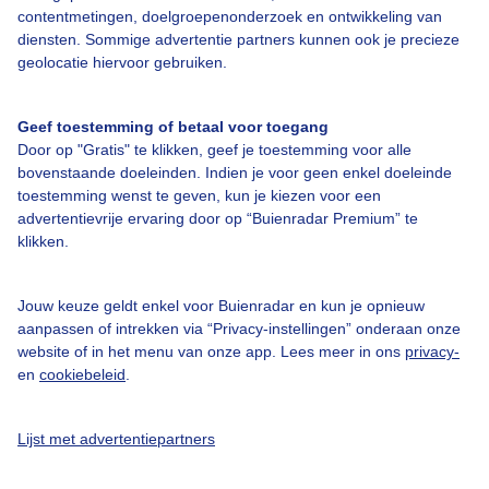
contentmetingen, doelgroepenonderzoek en ontwikkeling van
diensten. Sommige advertentie partners kunnen ook je precieze
Bedrijfsgegevens
geolocatie hiervoor gebruiken.
Veelgestelde vragen
Geef toestemming of betaal voor toegang
Contact
Door op "Gratis" te klikken, geef je toestemming voor alle
Toegankelijkheid
bovenstaande doeleinden. Indien je voor geen enkel doeleinde
toestemming wenst te geven, kun je kiezen voor een
Gebruikersvoorwaarden
advertentievrije ervaring door op “Buienradar Premium” te
klikken.
Adverteren
Buienradar Team
Jouw keuze geldt enkel voor Buienradar en kun je opnieuw
Privacy beleid
aanpassen of intrekken via “Privacy-instellingen” onderaan onze
website of in het menu van onze app. Lees meer in ons
privacy-
Cookie beleid
en
cookiebeleid
.
Privacy instellingen
Gratis weerdata
Lijst met advertentiepartners
@BuienradarNL