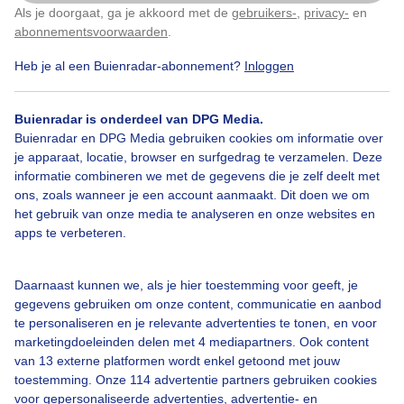
Als je doorgaat, ga je akkoord met de
gebruikers-
,
privacy-
en
Klik
hier
om dit aan te passen
abonnementsvoorwaarden
.
Heb je al een Buienradar-abonnement?
Inloggen
Fraaie
Kleuren
In
Wolken
Zonsondergang
Buienradar is onderdeel van DPG Media.
Buienradar en DPG Media gebruiken cookies om informatie over
Bekijk slideshow
je apparaat, locatie, browser en surfgedrag te verzamelen. Deze
informatie combineren we met de gegevens die je zelf deelt met
ons, zoals wanneer je een account aanmaakt. Dit doen we om
het gebruik van onze media te analyseren en onze websites en
apps te verbeteren.
Een moment geduld aub...
Daarnaast kunnen we, als je hier toestemming voor geeft, je
gegevens gebruiken om onze content, communicatie en aanbod
te personaliseren en je relevante advertenties te tonen, en voor
marketingdoeleinden delen met 4 mediapartners. Ook content
van 13 externe platformen wordt enkel getoond met jouw
toestemming. Onze 114 advertentie partners gebruiken cookies
voor gepersonaliseerde advertenties, advertentie- en
Over Buienradar