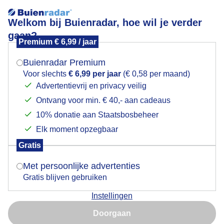
Welkom bij Buienradar, hoe wil je verder
gaan?
Premium € 6,99 / jaar
Mogen we je locatie gebruiken voor het
fraaie lucht
weer?
Buienradar Premium
Voor slechts
€ 6,99 per jaar
(€ 0,58 per maand)
Advertentievrij en privacy veilig
Ontvang voor min. € 40,- aan cadeaus
Indien je hier nog geen akkoord op hebt gegeven,
verschijnt er zo een pop-up uit je browser waarin
10% donatie aan Staatsbosbeheer
deze toestemming gevraagd wordt.
Elk moment opzegbaar
Gratis
Is goed, toon de popup
Met persoonlijke advertenties
Gratis blijven gebruiken
zeer mooie wolken nadat de zon onder is.
Instellingen
Nu niet, misschien later
Door: Erna Kool
Gemaakt: 09-12-2025, 184x bekeken
Doorgaan
Gebruik je Safari en wil je niet elke dag deze pop-up zien?