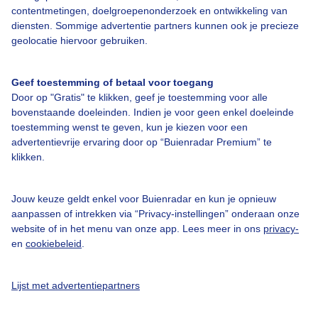
Bedrijfsgegevens
contentmetingen, doelgroepenonderzoek en ontwikkeling van
diensten. Sommige advertentie partners kunnen ook je precieze
Veelgestelde vragen
geolocatie hiervoor gebruiken.
Contact
Toegankelijkheid
Geef toestemming of betaal voor toegang
Door op "Gratis" te klikken, geef je toestemming voor alle
Gebruikersvoorwaarden
bovenstaande doeleinden. Indien je voor geen enkel doeleinde
Adverteren
toestemming wenst te geven, kun je kiezen voor een
advertentievrije ervaring door op “Buienradar Premium” te
Buienradar Team
klikken.
Privacy beleid
Cookie beleid
Jouw keuze geldt enkel voor Buienradar en kun je opnieuw
aanpassen of intrekken via “Privacy-instellingen” onderaan onze
Privacy instellingen
website of in het menu van onze app. Lees meer in ons
privacy-
en
cookiebeleid
.
Gratis weerdata
@BuienradarNL
Lijst met advertentiepartners
Buienradar