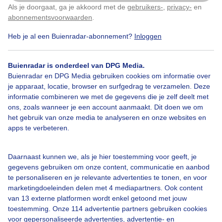
Als je doorgaat, ga je akkoord met de
gebruikers-
,
privacy-
en
Klik
hier
om dit aan te passen
Paddestoelen
Herfst
Wolken
abonnementsvoorwaarden
.
Heb je al een Buienradar-abonnement?
Inloggen
Bekijk slideshow
Buienradar is onderdeel van DPG Media.
Buienradar en DPG Media gebruiken cookies om informatie over
je apparaat, locatie, browser en surfgedrag te verzamelen. Deze
informatie combineren we met de gegevens die je zelf deelt met
ons, zoals wanneer je een account aanmaakt. Dit doen we om
het gebruik van onze media te analyseren en onze websites en
Een moment geduld aub...
apps te verbeteren.
Daarnaast kunnen we, als je hier toestemming voor geeft, je
gegevens gebruiken om onze content, communicatie en aanbod
te personaliseren en je relevante advertenties te tonen, en voor
marketingdoeleinden delen met 4 mediapartners. Ook content
Over Buienradar
van 13 externe platformen wordt enkel getoond met jouw
toestemming. Onze 114 advertentie partners gebruiken cookies
voor gepersonaliseerde advertenties, advertentie- en