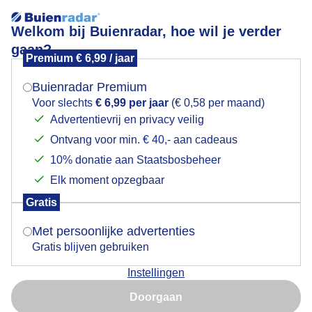
Welkom bij Buienradar, hoe wil je verder
gaan?
Premium € 6,99 / jaar
Mogen we je locatie gebruiken voor het
Paddestoelen
weer?
Buienradar Premium
Voor slechts
€ 6,99 per jaar
(€ 0,58 per maand)
Advertentievrij en privacy veilig
Ontvang voor min. € 40,- aan cadeaus
Indien je hier nog geen akkoord op hebt gegeven,
verschijnt er zo een pop-up uit je browser waarin
10% donatie aan Staatsbosbeheer
deze toestemming gevraagd wordt.
Elk moment opzegbaar
Gratis
Is goed, toon de popup
Paddestoelen
Met persoonlijke advertenties
Gratis blijven gebruiken
Door: Anne-Marie van Iersel
Gemaakt: 09-12-2025, 29x bekeken
Instellingen
Nu niet, misschien later
Doorgaan
Gebruik je Safari en wil je niet elke dag deze pop-up zien?