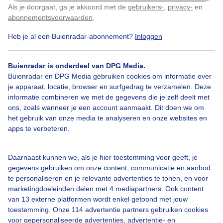
Als je doorgaat, ga je akkoord met de
gebruikers-
,
privacy-
en
Klik
hier
om dit aan te passen
abonnementsvoorwaarden
.
Heb je al een Buienradar-abonnement?
Inloggen
Wolken
Wind
Buienradar is onderdeel van DPG Media.
Buienradar en DPG Media gebruiken cookies om informatie over
Bekijk slideshow
je apparaat, locatie, browser en surfgedrag te verzamelen. Deze
informatie combineren we met de gegevens die je zelf deelt met
ons, zoals wanneer je een account aanmaakt. Dit doen we om
het gebruik van onze media te analyseren en onze websites en
apps te verbeteren.
Een moment geduld aub...
Daarnaast kunnen we, als je hier toestemming voor geeft, je
gegevens gebruiken om onze content, communicatie en aanbod
te personaliseren en je relevante advertenties te tonen, en voor
marketingdoeleinden delen met 4 mediapartners. Ook content
van 13 externe platformen wordt enkel getoond met jouw
toestemming. Onze 114 advertentie partners gebruiken cookies
voor gepersonaliseerde advertenties, advertentie- en
Over Buienradar