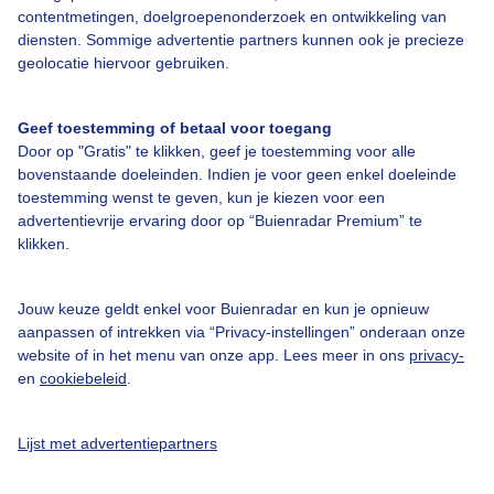
contentmetingen, doelgroepenonderzoek en ontwikkeling van
diensten. Sommige advertentie partners kunnen ook je precieze
Bedrijfsgegevens
geolocatie hiervoor gebruiken.
Veelgestelde vragen
Geef toestemming of betaal voor toegang
Contact
Door op "Gratis" te klikken, geef je toestemming voor alle
Toegankelijkheid
bovenstaande doeleinden. Indien je voor geen enkel doeleinde
toestemming wenst te geven, kun je kiezen voor een
Gebruikersvoorwaarden
advertentievrije ervaring door op “Buienradar Premium” te
klikken.
Adverteren
Buienradar Team
Jouw keuze geldt enkel voor Buienradar en kun je opnieuw
Privacy beleid
aanpassen of intrekken via “Privacy-instellingen” onderaan onze
website of in het menu van onze app. Lees meer in ons
privacy-
Cookie beleid
en
cookiebeleid
.
Privacy instellingen
Gratis weerdata
Lijst met advertentiepartners
@BuienradarNL