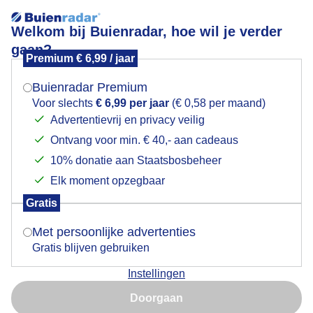
Welkom bij Buienradar, hoe wil je verder
gaan?
Premium € 6,99 / jaar
Mogen we je locatie gebruiken voor het
Haven
weer?
Buienradar Premium
Voor slechts
€ 6,99 per jaar
(€ 0,58 per maand)
Advertentievrij en privacy veilig
Ontvang voor min. € 40,- aan cadeaus
Indien je hier nog geen akkoord op hebt gegeven,
verschijnt er zo een pop-up uit je browser waarin
10% donatie aan Staatsbosbeheer
deze toestemming gevraagd wordt.
Elk moment opzegbaar
Gratis
Is goed, toon de popup
Met persoonlijke advertenties
Gratis blijven gebruiken
Een bewolkte start van de dag in de haven van Delfzijl
Instellingen
Nu niet, misschien later
Door: Tonny de Vries
Gemaakt: 08-12-2025, 120x bekeken
Doorgaan
Gebruik je Safari en wil je niet elke dag deze pop-up zien?