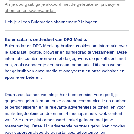
dagen voor kerst.
Als je doorgaat, ga je akkoord met de
gebruikers-
,
privacy-
en
Klik
hier
om dit aan te passen
abonnementsvoorwaarden
.
Door: Meine Dijkstra
Gemaakt: 07-12-2025, 100x bekeken
Heb je al een Buienradar-abonnement?
Inloggen
Buienradar is onderdeel van DPG Media.
Buienradar en DPG Media gebruiken cookies om informatie over
Natuur
Wolken
je apparaat, locatie, browser en surfgedrag te verzamelen. Deze
informatie combineren we met de gegevens die je zelf deelt met
ons, zoals wanneer je een account aanmaakt. Dit doen we om
het gebruik van onze media te analyseren en onze websites en
Bekijk slideshow
apps te verbeteren.
Daarnaast kunnen we, als je hier toestemming voor geeft, je
gegevens gebruiken om onze content, communicatie en aanbod
te personaliseren en je relevante advertenties te tonen, en voor
Een moment geduld aub...
marketingdoeleinden delen met 4 mediapartners. Ook content
van 13 externe platformen wordt enkel getoond met jouw
toestemming. Onze 114 advertentie partners gebruiken cookies
voor gepersonaliseerde advertenties, advertentie- en