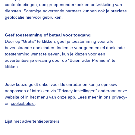
contentmetingen, doelgroepenonderzoek en ontwikkeling van
diensten. Sommige advertentie partners kunnen ook je precieze
geolocatie hiervoor gebruiken.
Over Buienradar
Geef toestemming of betaal voor toegang
Door op "Gratis" te klikken, geef je toestemming voor alle
Bedrijfsgegevens
bovenstaande doeleinden. Indien je voor geen enkel doeleinde
Veelgestelde vragen
toestemming wenst te geven, kun je kiezen voor een
advertentievrije ervaring door op “Buienradar Premium” te
Contact
klikken.
Toegankelijkheid
Gebruikersvoorwaarden
Jouw keuze geldt enkel voor Buienradar en kun je opnieuw
aanpassen of intrekken via “Privacy-instellingen” onderaan onze
Adverteren
website of in het menu van onze app. Lees meer in ons
privacy-
en
cookiebeleid
.
Buienradar Team
Privacy beleid
Lijst met advertentiepartners
Cookie beleid
Privacy instellingen