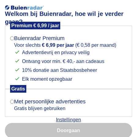
Welkom bij Buienradar, hoe wil je verder
gaan?
Premium € 6,99 / jaar
Mogen we je locatie gebruiken voor het
Lees meer.
weer?
Buienradar Premium
Prima wandelweer, maar wel een grijze dag. Donkere
Voor slechts
€ 6,99 per jaar
(€ 0,58 per maand)
dagen voor kerst.
Advertentievrij en privacy veilig
Ontvang voor min. € 40,- aan cadeaus
Indien je hier nog geen akkoord op hebt gegeven,
verschijnt er zo een pop-up uit je browser waarin
10% donatie aan Staatsbosbeheer
deze toestemming gevraagd wordt.
Elk moment opzegbaar
Gratis
Is goed, toon de popup
Met persoonlijke advertenties
Gratis blijven gebruiken
Instellingen
Nu niet, misschien later
Doorgaan
Prima wandelweer, maar wel een grijze dag. Donkere
Gebruik je Safari en wil je niet elke dag deze pop-up zien?