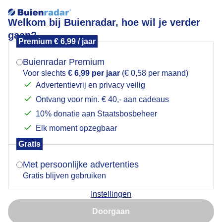
Welkom bij Buienradar, hoe wil je verder
gaan?
Premium € 6,99 / jaar
Mogen we je locatie gebruiken voor het
Paarden
weer?
Buienradar Premium
Voor slechts
€ 6,99 per jaar
(€ 0,58 per maand)
Advertentievrij en privacy veilig
Ontvang voor min. € 40,- aan cadeaus
Indien je hier nog geen akkoord op hebt gegeven,
verschijnt er zo een pop-up uit je browser waarin
10% donatie aan Staatsbosbeheer
deze toestemming gevraagd wordt.
Elk moment opzegbaar
Gratis
Is goed, toon de popup
Met persoonlijke advertenties
Begroeting door de paarden in de wei op deze grijze
bewolkte zondag
Gratis blijven gebruiken
Instellingen
Nu niet, misschien later
Door: Fred Waegemans
Gemaakt: 07-12-2025, 103x bekeken
Doorgaan
Gebruik je Safari en wil je niet elke dag deze pop-up zien?