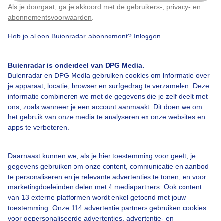
Als je doorgaat, ga je akkoord met de
gebruikers-
,
privacy-
en
Klik
hier
om dit aan te passen
abonnementsvoorwaarden
.
Wolken
Dieren
Heb je al een Buienradar-abonnement?
Inloggen
Buienradar is onderdeel van DPG Media.
Bekijk slideshow
Buienradar en DPG Media gebruiken cookies om informatie over
je apparaat, locatie, browser en surfgedrag te verzamelen. Deze
informatie combineren we met de gegevens die je zelf deelt met
ons, zoals wanneer je een account aanmaakt. Dit doen we om
het gebruik van onze media te analyseren en onze websites en
apps te verbeteren.
Een moment geduld aub...
Daarnaast kunnen we, als je hier toestemming voor geeft, je
gegevens gebruiken om onze content, communicatie en aanbod
te personaliseren en je relevante advertenties te tonen, en voor
marketingdoeleinden delen met 4 mediapartners. Ook content
van 13 externe platformen wordt enkel getoond met jouw
Over Buienradar
toestemming. Onze 114 advertentie partners gebruiken cookies
voor gepersonaliseerde advertenties, advertentie- en