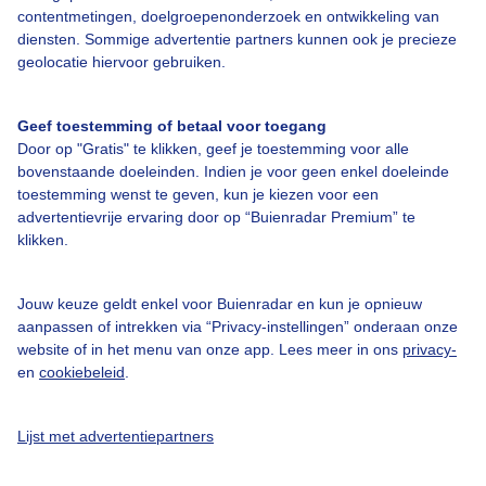
contentmetingen, doelgroepenonderzoek en ontwikkeling van
Bedrijfsgegevens
diensten. Sommige advertentie partners kunnen ook je precieze
geolocatie hiervoor gebruiken.
Veelgestelde vragen
Contact
Geef toestemming of betaal voor toegang
Toegankelijkheid
Door op "Gratis" te klikken, geef je toestemming voor alle
bovenstaande doeleinden. Indien je voor geen enkel doeleinde
Gebruikersvoorwaarden
toestemming wenst te geven, kun je kiezen voor een
advertentievrije ervaring door op “Buienradar Premium” te
Adverteren
klikken.
Buienradar Team
Privacy beleid
Jouw keuze geldt enkel voor Buienradar en kun je opnieuw
aanpassen of intrekken via “Privacy-instellingen” onderaan onze
Cookie beleid
website of in het menu van onze app. Lees meer in ons
privacy-
Privacy instellingen
en
cookiebeleid
.
Gratis weerdata
Lijst met advertentiepartners
@BuienradarNL