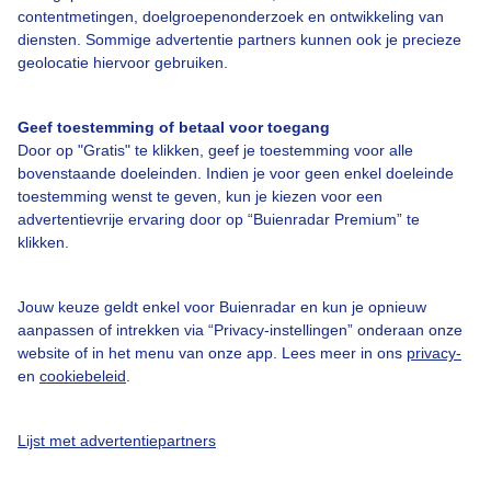
Over Buienradar
contentmetingen, doelgroepenonderzoek en ontwikkeling van
diensten. Sommige advertentie partners kunnen ook je precieze
geolocatie hiervoor gebruiken.
Bedrijfsgegevens
Veelgestelde vragen
Geef toestemming of betaal voor toegang
Door op "Gratis" te klikken, geef je toestemming voor alle
Contact
bovenstaande doeleinden. Indien je voor geen enkel doeleinde
Toegankelijkheid
toestemming wenst te geven, kun je kiezen voor een
advertentievrije ervaring door op “Buienradar Premium” te
Gebruikersvoorwaarden
klikken.
Adverteren
Buienradar Team
Jouw keuze geldt enkel voor Buienradar en kun je opnieuw
aanpassen of intrekken via “Privacy-instellingen” onderaan onze
Privacy beleid
website of in het menu van onze app. Lees meer in ons
privacy-
en
cookiebeleid
.
Cookie beleid
Privacy instellingen
Lijst met advertentiepartners
Gratis weerdata