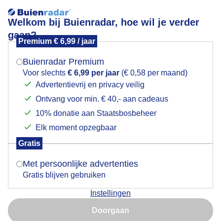
Welkom bij Buienradar, hoe wil je verder
gaan?
Premium € 6,99 / jaar
Mogen we je locatie gebruiken voor het
Wit kasteeltje
weer?
Buienradar Premium
Voor slechts
€ 6,99 per jaar
(€ 0,58 per maand)
Advertentievrij en privacy veilig
Ontvang voor min. € 40,- aan cadeaus
Indien je hier nog geen akkoord op hebt gegeven,
verschijnt er zo een pop-up uit je browser waarin
10% donatie aan Staatsbosbeheer
deze toestemming gevraagd wordt.
Elk moment opzegbaar
Gratis
Is goed, toon de popup
Met persoonlijke advertenties
Gratis blijven gebruiken
Grijs en regenachtig weer zijn de donkere dagen naar
Instellingen
kerst
Nu niet, misschien later
Doorgaan
Door: Toon Boons
Gemaakt: 06-12-2025, 42x bekeken
Gebruik je Safari en wil je niet elke dag deze pop-up zien?