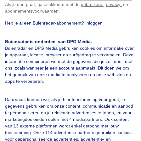
Als je doorgaat, ga je akkoord met de
gebruikers-
,
privacy-
en
Klik
hier
om dit aan te passen
abonnementsvoorwaarden
.
Heb je al een Buienradar-abonnement?
Inloggen
Grijsweer
Lichteregen
Koud
Buienradar is onderdeel van DPG Media.
Buienradar en DPG Media gebruiken cookies om informatie over
je apparaat, locatie, browser en surfgedrag te verzamelen. Deze
Bekijk slideshow
informatie combineren we met de gegevens die je zelf deelt met
ons, zoals wanneer je een account aanmaakt. Dit doen we om
het gebruik van onze media te analyseren en onze websites en
apps te verbeteren.
Een moment geduld aub...
Daarnaast kunnen we, als je hier toestemming voor geeft, je
gegevens gebruiken om onze content, communicatie en aanbod
te personaliseren en je relevante advertenties te tonen, en voor
marketingdoeleinden delen met 4 mediapartners. Ook content
van 13 externe platformen wordt enkel getoond met jouw
toestemming. Onze 114 advertentie partners gebruiken cookies
voor gepersonaliseerde advertenties, advertentie- en